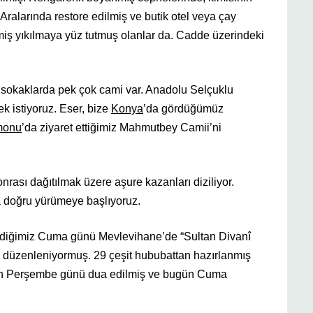
z. Aralarında restore edilmiş ve butik otel veya çay
lmiş yıkılmaya yüz tutmuş olanlar da. Cadde üzerindeki
sokaklarda pek çok cami var. Anadolu Selçuklu
ek istiyoruz. Eser, bize
Konya
’da gördüğümüz
monu
’da ziyaret ettiğimiz Mahmutbey Camii’ni
ası dağıtılmak üzere aşure kazanları diziliyor.
a doğru yürümeye başlıyoruz.
ezdiğimiz Cuma günü Mevlevihane’de “Sultan Divanî
i düzenleniyormuş. 29 çeşit hububattan hazırlanmış
 için Perşembe günü dua edilmiş ve bugün Cuma