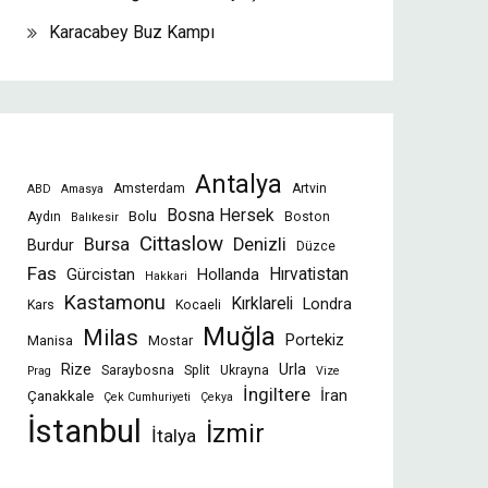
Karacabey Buz Kampı
Antalya
Amsterdam
Artvin
ABD
Amasya
Bosna Hersek
Bolu
Aydın
Boston
Balıkesir
Cittaslow
Bursa
Denizli
Burdur
Düzce
Fas
Gürcistan
Hollanda
Hırvatistan
Hakkari
Kastamonu
Kırklareli
Londra
Kars
Kocaeli
Muğla
Milas
Portekiz
Manisa
Mostar
Rize
Urla
Saraybosna
Split
Ukrayna
Prag
Vize
İngiltere
İran
Çanakkale
Çek Cumhuriyeti
Çekya
İstanbul
İzmir
İtalya