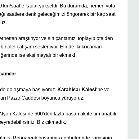
 50 km/saat’e kadar yükseldi. Bu durumda, hemen yola
ağı saatlere denk geleceğimizi öngörerek bir kaç saat
ruz.
rnetten araştırıyor ve sırt çantamızı toplayıp otelden
ir otel çalışanı sesleniyor. Elinde iki kocaman
iğerinde ise ekşi mayalı bir ekmek!
 camiler
irde dolaşmaya başlıyoruz.
Karahisar Kalesi
‘ne ve
karı Pazar Caddesi boyunca yürüyoruz.
Afyon Kalesi’ne 600’den fazla basamak ile tırmanabilir
eyredebilirsiniz. Biz çıkmadık.
edilmiş. Rengarenk boyanmış cephelerinde, kimisinin