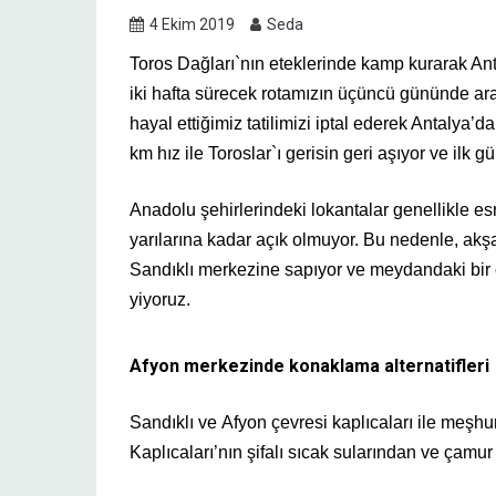
4 Ekim 2019
Seda
Toros Dağları`nın eteklerinde kamp kurarak Ant
iki hafta sürecek rotamızın üçüncü gününde ara
hayal ettiğimiz tatilimizi iptal ederek Antalya’
km hız ile Toroslar`ı gerisin geri aşıyor ve ilk
Anadolu şehirlerindeki lokantalar genellikle es
yarılarına kadar açık olmuyor. Bu nedenle, ak
Sandıklı merkezine sapıyor ve meydandaki bir 
yiyoruz.
Afyon merkezinde konaklama alternatifleri
Sandıklı ve Afyon çevresi kaplıcaları ile meşh
Kaplıcaları’nın şifalı sıcak sularından ve çamu