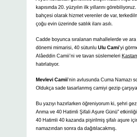
kapısında 20. yüzyılın ilk yıllarını görebiliyoru
bahçesi olarak hizmet verenler de var, terkedi
çoğu evin üzerinde satılık ilanı asılı.
Cadde boyunca sıralanan mahallelerde ve ara 
dönemi mimarisi, 40 sütunlu
Ulu Cam
i
’yi görm
Alâeddin Camii’ni ve tavan süslemeleri
Kasta
hatırlatıyor.
Mevlevi Camii
’nin avlusunda Cuma Namazı sonr
Oldukça sade tasarlanmış camiyi gezip çarşıy
Bu yazıyı hazırlarken öğreniyorum ki, şehri g
Anma ve 40 Hatimli Şifali Aşure Günü” etkinliğ
40 Hatimli 40 kazanda pişirilmiş şifalı aşure
namazından sonra da dağıtılacakmış.