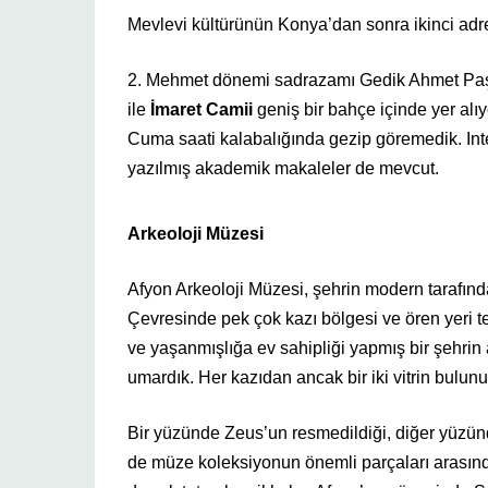
Mevlevi kültürünün Konya’dan sonra ikinci ad
2. Mehmet dönemi sadrazamı Gedik Ahmet Paşa’n
ile
İmaret Camii
geniş bir bahçe içinde yer alıy
Cuma saati kalabalığında gezip göremedik. Inte
yazılmış akademik makaleler de mevcut.
Arkeoloji Müzesi
Afyon Arkeoloji Müzesi, şehrin modern tarafınd
Çevresinde pek çok kazı bölgesi ve ören yeri tes
ve yaşanmışlığa ev sahipliği yapmış bir şehrin
umardık. Her kazıdan ancak bir iki vitrin bulunu
Bir yüzünde Zeus’un resmedildiği, diğer yüzünde 
de müze koleksiyonun önemli parçaları arasında