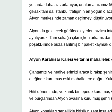
yollarda daha az zorlanıyor, ortalama hızımız
çıksak tam da İstanbul trafiğinin en yoğun olac
Afyon merkezinde zaman geçirmeyi düşünüyo
Afyon’da gezilecek görülecek yerleri hızlıca inte
ayrılıyoruz. Tam sokağa çıkmışken arkamızdan b
poşet:Birinde buza sarılmış bir paket kaymak d
Afyon Karahisar Kalesi ve tarihi mahalleler,
Çantamızı ve hediyelerimizi araca bırakıp şeh
eteğinde kurulmuş eski mahallelere doğru, Yu
Hitit döneminde, volkanik bir tepede kurulmuş 
ve burçlarından Afyon ovasına kurulmuş şehri s
Afyon konakları genellikle bitişik nizam inşa 