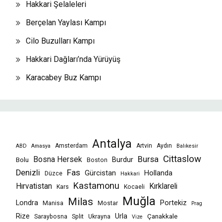
Hakkari Şelaleleri
Berçelan Yaylası Kampı
Cilo Buzulları Kampı
Hakkari Dağları’nda Yürüyüş
Karacabey Buz Kampı
Antalya
Amsterdam
Artvin
Aydın
ABD
Amasya
Balıkesir
Cittaslow
Bursa
Bosna Hersek
Burdur
Bolu
Boston
Fas
Denizli
Gürcistan
Hollanda
Düzce
Hakkari
Kastamonu
Hırvatistan
Kırklareli
Kars
Kocaeli
Muğla
Milas
Londra
Portekiz
Manisa
Mostar
Prag
Rize
Urla
Çanakkale
Saraybosna
Split
Ukrayna
Vize