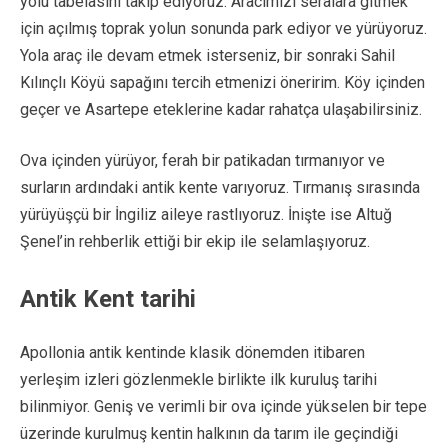
yolu tabelasını takip ediyoruz. Aracımızı seralara gitmek
için açılmış toprak yolun sonunda park ediyor ve yürüyoruz.
Yola araç ile devam etmek isterseniz, bir sonraki Sahil
Kılınçlı Köyü sapağını tercih etmenizi öneririm. Köy içinden
geçer ve Asartepe eteklerine kadar rahatça ulaşabilirsiniz.
Ova içinden yürüyor, ferah bir patikadan tırmanıyor ve
surların ardındaki antik kente varıyoruz. Tırmanış sırasında
yürüyüşçü bir İngiliz aileye rastlıyoruz. İnişte ise Altuğ
Şenel’in rehberlik ettiği bir ekip ile selamlaşıyoruz.
Antik Kent tarihi
Apollonia antik kentinde klasik dönemden itibaren
yerleşim izleri gözlenmekle birlikte ilk kuruluş tarihi
bilinmiyor. Geniş ve verimli bir ova içinde yükselen bir tepe
üzerinde kurulmuş kentin halkının da tarım ile geçindiği