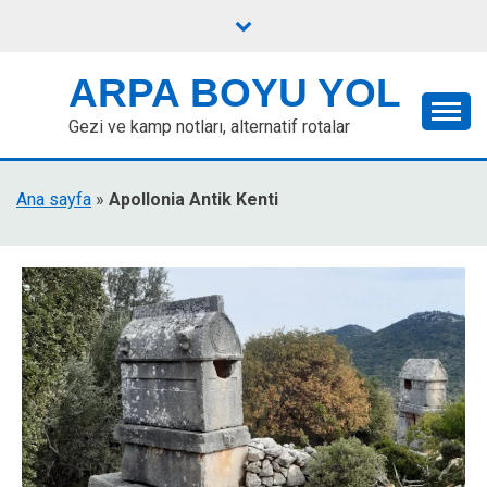
Skip
to
content
ARPA BOYU YOL
Gezi ve kamp notları, alternatif rotalar
Ana sayfa
»
Apollonia Antik Kenti