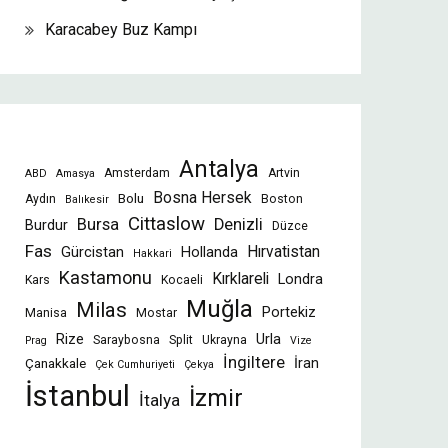
Karacabey Buz Kampı
Antalya
Amsterdam
Artvin
ABD
Amasya
Bosna Hersek
Bolu
Aydın
Boston
Balıkesir
Cittaslow
Bursa
Denizli
Burdur
Düzce
Fas
Gürcistan
Hollanda
Hırvatistan
Hakkari
Kastamonu
Kırklareli
Londra
Kars
Kocaeli
Muğla
Milas
Portekiz
Manisa
Mostar
Rize
Urla
Saraybosna
Split
Ukrayna
Prag
Vize
İngiltere
İran
Çanakkale
Çek Cumhuriyeti
Çekya
İstanbul
İzmir
İtalya