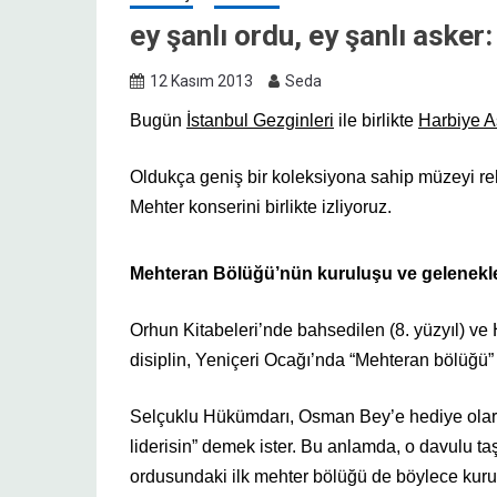
ey şanlı ordu, ey şanlı aske
12 Kasım 2013
Seda
Bugün
İstanbul Gezginleri
ile birlikte
Harbiye A
Oldukça geniş bir koleksiyona sahip müzeyi r
Mehter konserini birlikte izliyoruz.
Mehteran Bölüğü’nün kuruluşu ve gelenekle
Orhun Kitabeleri’nde bahsedilen (8. yüzyıl) ve
disiplin, Yeniçeri Ocağı’nda “Mehteran bölüğü” 
Selçuklu Hükümdarı, Osman Bey’e hediye olarak
liderisin” demek ister. Bu anlamda, o davulu ta
ordusundaki ilk mehter bölüğü de böylece kur