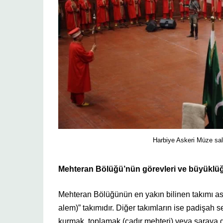
Harbiye Askeri Müze sal
Mehteran Bölüğü’nün görevleri ve büyüklü
Mehteran Bölüğünün en yakın bilinen takımı ask
alem)” takımıdır. Diğer takımların ise padişah 
kurmak, toplamak (çadır mehteri) veya saraya ge