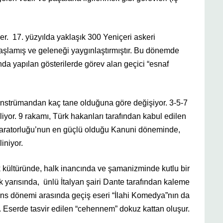
r. 17. yüzyılda yaklaşık 300 Yeniçeri askeri
başlamış ve geleneği yaygınlaştırmıştır. Bu dönemde
nda yapılan gösterilerde görev alan geçici “esnaf
enstrümandan kaç tane olduğuna göre değişiyor. 3-5-7
iliyor. 9 rakamı, Türk hakanları tarafından kabul edilen
İmparatorluğu’nun en güçlü olduğu Kanuni döneminde,
iniyor.
k kültüründe, halk inancında ve şamanizminde kutlu bir
k yarısında, ünlü İtalyan şairi Dante tarafından kaleme
ans dönemi arasında geçiş eseri “İlahi Komedya”nın da
. Eserde tasvir edilen “cehennem” dokuz kattan oluşur.