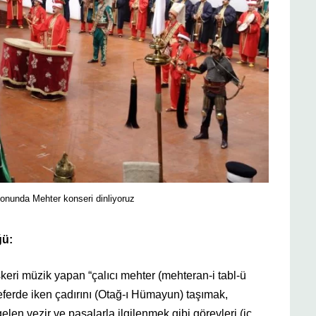
onunda Mehter konseri dinliyoruz
ğü:
eri müzik yapan “çalıcı mehter (mehteran-i tabl-ü
seferde iken çadırını (Otağ-ı Hümayun) taşımak,
len vezir ve paşalarla ilgilenmek gibi görevleri (iç