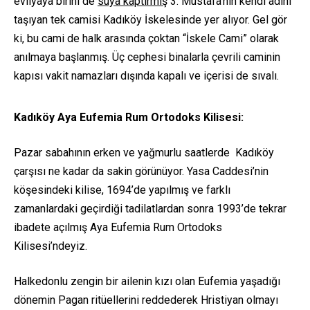
evliyaya birini de
suya kaptırmış
3. Mustafa’nın kendi adını
taşıyan tek camisi Kadıköy İskelesinde yer alıyor. Gel gör
ki, bu cami de halk arasında çoktan “İskele Cami” olarak
anılmaya başlanmış. Üç cephesi binalarla çevrili caminin
kapısı vakit namazları dışında kapalı ve içerisi de sıvalı.
Kadıköy Aya Eufemia Rum Ortodoks Kilisesi:
Pazar sabahının erken ve yağmurlu saatlerde Kadıköy
çarşısı ne kadar da sakin görünüyor. Yasa Caddesi’nin
köşesindeki kilise, 1694’de yapılmış ve farklı
zamanlardaki geçirdiği tadilatlardan sonra 1993’de tekrar
ibadete açılmış Aya Eufemia Rum Ortodoks
Kilisesi’ndeyiz.
Halkedonlu zengin bir ailenin kızı olan Eufemia yaşadığı
dönemin Pagan ritüellerini reddederek Hristiyan olmayı