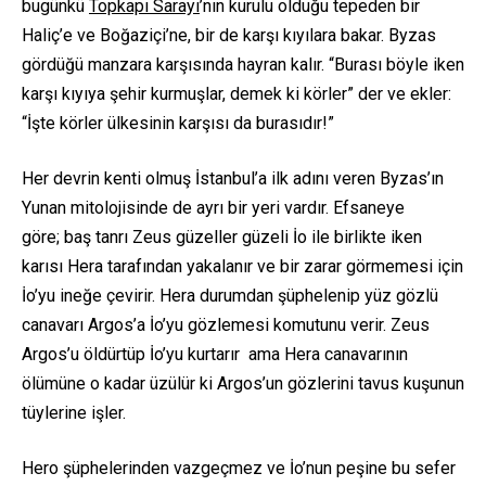
bugünkü
Topkapı Sarayı
’nın kurulu olduğu tepeden bir
Haliç’e ve Boğaziçi’ne, bir de karşı kıyılara bakar. Byzas
gördüğü manzara karşısında hayran kalır. “Burası böyle iken
karşı kıyıya şehir kurmuşlar, demek ki körler” der ve ekler:
“İşte körler ülkesinin karşısı da burasıdır!”
Her devrin kenti olmuş İstanbul’a ilk adını veren Byzas’ın
Yunan mitolojisinde de ayrı bir yeri vardır. Efsaneye
göre; baş tanrı Zeus güzeller güzeli İo ile birlikte iken
karısı Hera tarafından yakalanır ve bir zarar görmemesi için
İo’yu ineğe çevirir. Hera durumdan şüphelenip yüz gözlü
canavarı Argos’a İo’yu gözlemesi komutunu verir. Zeus
Argos’u öldürtüp İo’yu kurtarır ama Hera canavarının
ölümüne o kadar üzülür ki Argos’un gözlerini tavus kuşunun
tüylerine işler.
Hero şüphelerinden vazgeçmez ve İo’nun peşine bu sefer