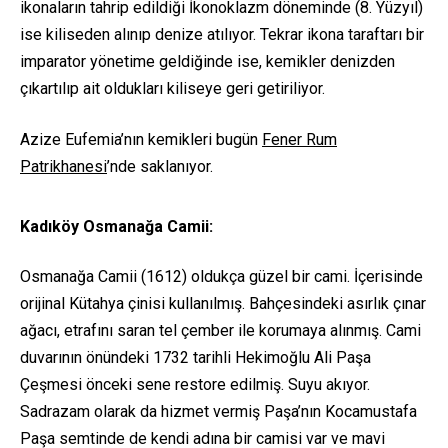
ikonaların tahrip edildiği İkonoklazm döneminde (8. Yüzyıl)
ise kiliseden alınıp denize atılıyor. Tekrar ikona taraftarı bir
imparator yönetime geldiğinde ise, kemikler denizden
çıkartılıp ait oldukları kiliseye geri getiriliyor.
Azize Eufemia’nın kemikleri bugün
Fener Rum
Patrikhanesi
’nde saklanıyor.
Kadıköy Osmanağa Camii:
Osmanağa Camii (1612) oldukça güzel bir cami. İçerisinde
orijinal Kütahya çinisi kullanılmış. Bahçesindeki asırlık çınar
ağacı, etrafını saran tel çember ile korumaya alınmış. Cami
duvarının önündeki 1732 tarihli Hekimoğlu Ali Paşa
Çeşmesi önceki sene restore edilmiş. Suyu akıyor.
Sadrazam olarak da hizmet vermiş Paşa’nın Kocamustafa
Paşa semtinde de kendi adına bir camisi var ve mavi