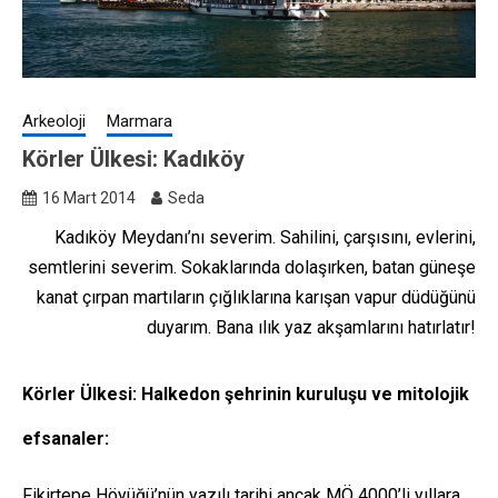
Arkeoloji
Marmara
Körler Ülkesi: Kadıköy
16 Mart 2014
Seda
Kadıköy Meydanı’nı severim. Sahilini, çarşısını, evlerini,
semtlerini severim. Sokaklarında dolaşırken, batan güneşe
kanat çırpan martıların çığlıklarına karışan vapur düdüğünü
duyarım. Bana ılık yaz akşamlarını hatırlatır!
Körler Ülkesi: Halkedon şehrinin kuruluşu ve mitolojik
efsanaler:
Fikirtepe Höyüğü’nün yazılı tarihi ancak MÖ 4000’li yıllara