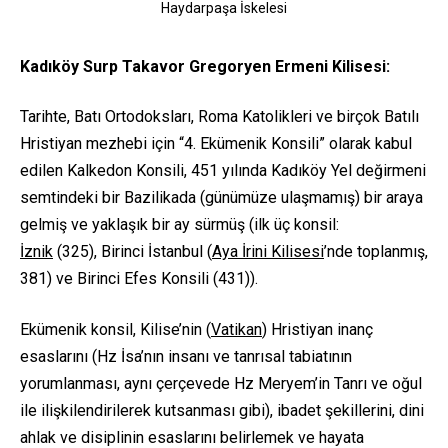
Haydarpaşa İskelesi
Kadıköy
Surp Takavor Gregoryen Ermeni Kilisesi:
Tarihte, Batı Ortodoksları, Roma Katolikleri ve birçok Batılı
Hristiyan mezhebi için “4. Ekümenik Konsili” olarak kabul
edilen Kalkedon Konsili, 451 yılında Kadıköy Yel değirmeni
semtindeki bir Bazilikada (günümüze ulaşmamış) bir araya
gelmiş ve yaklaşık bir ay sürmüş (ilk üç konsil:
İznik
(325), Birinci İstanbul (
Aya İrini Kilisesi
’nde toplanmış,
381) ve Birinci Efes Konsili (431)).
Ekümenik konsil, Kilise’nin (
Vatikan
) Hristiyan inanç
esaslarını (Hz İsa’nın insanı ve tanrısal tabiatının
yorumlanması, aynı çerçevede Hz Meryem’in Tanrı ve oğul
ile ilişkilendirilerek kutsanması gibi), ibadet şekillerini, dini
ahlak ve disiplinin esaslarını belirlemek ve hayata