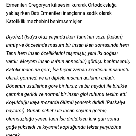
Ermenileri Gregoryan kilisesini kurarak Ortodoksluğa
yaklaşırken Batı Ermenileri inançlarına sadık olarak
Katoliklik mezhebini benimsemişler.
Diyofizit (İsa’ya otuz yaşında iken Tanrı’nın sözü (kelam)
inmiş ve öncesinde masum bir insan iken sonrasında hem
Tanrı hem insan özelliklerini taşımıştır, yani iki doğası
vardır. Meryem insan İsa’nın annesidir)
görüşü benimsemiş
Katolik inancına göre, İsa hiçbir zaman kendisini insanüstü
olarak görmedi ve en dipteki insanın acılarını anladı.
Dönemin usullerine göre bir hırsız ve bir haydut ile birlikte
çarmıha gerildi ve normal bir insan gibi ruhunu teslim etti.
Koyulduğu kaya mezarda ölümü yenerek dirildi (Paskalya
bayramı). Günah sebebi ile insan soyuna gelmiş
ölümsüzlüğü yenen tanrı İsa dirildikten kırk gün sonra
göğe yükseldi ve kıyamet koptuğunda tekrar yeryüzüne
inecek.