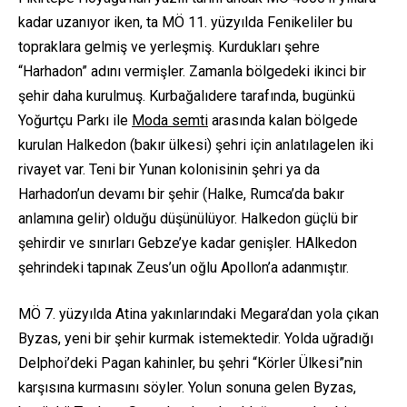
kadar uzanıyor iken, ta MÖ 11. yüzyılda Fenikeliler bu
topraklara gelmiş ve yerleşmiş. Kurdukları şehre
“Harhadon” adını vermişler. Zamanla bölgedeki ikinci bir
şehir daha kurulmuş. Kurbağalıdere tarafında, bugünkü
Yoğurtçu Parkı ile
Moda semti
arasında kalan bölgede
kurulan Halkedon (bakır ülkesi) şehri için anlatılagelen iki
rivayet var. Teni bir Yunan kolonisinin şehri ya da
Harhadon’un devamı bir şehir (Halke, Rumca’da bakır
anlamına gelir) olduğu düşünülüyor. Halkedon güçlü bir
şehirdir ve sınırları Gebze’ye kadar genişler. HAlkedon
şehrindeki tapınak Zeus’un oğlu Apollon’a adanmıştır.
MÖ 7. yüzyılda Atina yakınlarındaki Megara’dan yola çıkan
Byzas, yeni bir şehir kurmak istemektedir. Yolda uğradığı
Delphoi’deki Pagan kahinler, bu şehri “Körler Ülkesi”nin
karşısına kurmasını söyler. Yolun sonuna gelen Byzas,