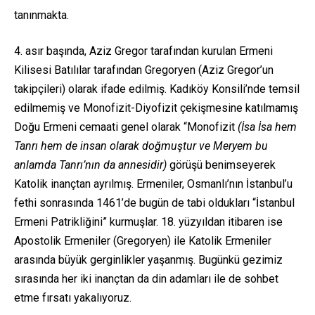
tanınmakta.
4. asır başında, Aziz Gregor tarafından kurulan Ermeni
Kilisesi Batılılar tarafından Gregoryen (Aziz Gregor’un
takipçileri) olarak ifade edilmiş. Kadıköy Konsili’nde temsil
edilmemiş ve Monofizit-Diyofizit çekişmesine katılmamış
Doğu Ermeni cemaati genel olarak “Monofizit
(İsa
İsa hem
Tanrı hem de insan olarak doğmuştur
ve Meryem bu
anlamda Tanrı’nın da annesidir)
görüşü benimseyerek
Katolik inançtan ayrılmış. Ermeniler, Osmanlı’nın İstanbul’u
fethi sonrasında 1461’de bugün de tabi oldukları “İstanbul
Ermeni Patrikliğini” kurmuşlar. 18. yüzyıldan itibaren ise
Apostolik Ermeniler (Gregoryen) ile Katolik Ermeniler
arasında büyük gerginlikler yaşanmış. Bugünkü gezimiz
sırasında her iki inançtan da din adamları ile de sohbet
etme fırsatı yakalıyoruz.