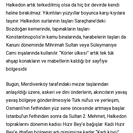
Halkedon artık terkedilmiş olsa da hiç bir devirde kendi
haline bırakılmaz. Yıkıntıları yüzyıllar boyunca karşı kıyılara
taşınır. Halkedon surlarının taşları Saraçhane’deki
Bozdoğan kemerinde, tapınakların taşları
Konstantinopolis’in kamu binalarında, harabelerin taşları da
Kanuni döneminde Mihrimah Sultan veya Süleymaniye
Cami inşalarında kullanılır. “Körler ülkesi” artık tek tük
ahşap konakların ve mabetlerin kaldığı bir sayfiye
bölgesidir.
Bugün, Merdivenköy tarafındaki mezar taşlarından
anlaşıldığı üzere, askeri ve dini önderlerin, akıncıların yavaş
yavaş bölgeye gönderilmesiyle Türk nüfus ve yerleşim,
Osmanlı’nın fethinden yüz sene öncesinde artmaya başlar.
İstanbul’un fethinden sonra da Sultan 2. Mehmet, Halkedon
topraklarını dönemin kadısı Hızır Bey’e bağışlar. Kadı Hızır
Bey’e ithafen bölgenin adı günümüze kadar “Kadı köyü”