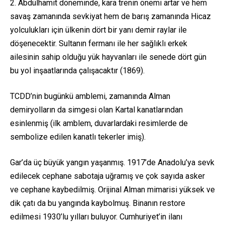
2. Abdülhamit döneminde, kara trenin önemi artar ve hem
savaş zamanında sevkiyat hem de barış zamanında Hicaz
yolculukları için ülkenin dört bir yanı demir raylar ile
döşenecektir. Sultanın fermanı ile her sağlıklı erkek
ailesinin sahip olduğu yük hayvanları ile senede dört gün
bu yol inşaatlarında çalışacaktır (1869).
TCDD’nin bugünkü amblemi, zamanında Alman
demiryolların da simgesi olan Kartal kanatlarından
esinlenmiş (ilk amblem, duvarlardaki resimlerde de
sembolize edilen kanatlı tekerler imiş).
Gar’da üç büyük yangın yaşanmış. 1917’de Anadolu’ya sevk
edilecek cephane sabotaja uğramış ve çok sayıda asker
ve cephane kaybedilmiş. Orijinal Alman mimarisi yüksek ve
dik çatı da bu yangında kaybolmuş. Binanın restore
edilmesi 1930’lu yılları buluyor. Cumhuriyet’in ilanı