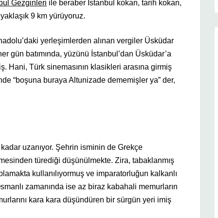
bul Gezginleri
ile beraber İstanbul kokan, tarih kokan,
yaklaşık 9 km yürüyoruz.
nadolu’daki yerleşimlerden alınan vergiler Üsküdar
her gün batımında, yüzünü İstanbul’dan Üsküdar’a
iş. Hani, Türk sinemasının klasikleri arasına girmiş
iğinde “boşuna buraya Altunizade dememişler ya” der,
a kadar uzanıyor. Şehrin isminin de Grekçe
imesinden türediği düşünülmekte. Zira, tabaklanmış
aplamakta kullanılıyormuş ve imparatorluğun kalkanlı
smanlı zamanında ise az biraz kabahali memurların
murlarını kara kara düşündüren bir sürgün yeri imiş