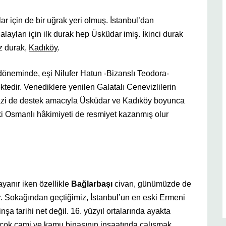
lar için de bir uğrak yeri olmuş. İstanbul’dan
alayları için ilk durak hep Üsküdar imiş. İkinci durak
iz durak,
Kadıköy
.
döneminde, eşi Nilufer Hatun -Bizanslı Teodora-
ektedir. Venediklere yenilen Galatalı Cenevizlilerin
azi de destek amacıyla Üsküdar ve Kadıköy boyunca
i Osmanlı hâkimiyeti de resmiyet kazanmış olur
anır iken özellikle
Bağlarbaşı
civarı, günümüzde de
r. Sokağından geçtiğimiz, İstanbul’un en eski Ermeni
 inşa tarihi net değil. 16. yüzyıl ortalarında ayakta
irçok cami ve kamu binasının inşaatında çalışmak