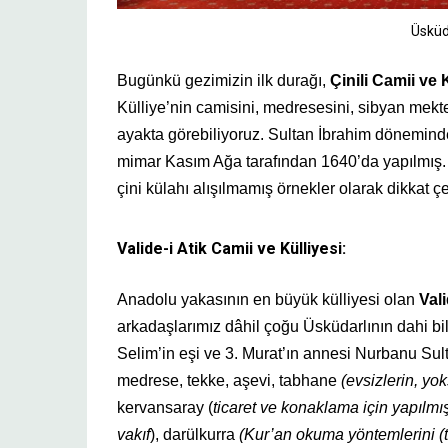
Üsküd
Bugünkü gezimizin ilk durağı,
Çinili Camii ve 
Külliye’nin camisini, medresesini, sibyan mekte
ayakta görebiliyoruz. Sultan İbrahim döneminde
mimar Kasım Ağa tarafından 1640’da yapılmış. Ta
çini külahı alışılmamış örnekler olarak dikkat çe
Valide-i Atik Camii ve Külliyesi:
Anadolu yakasının en büyük külliyesi olan
Vali
arkadaşlarımız dâhil çoğu Üsküdarlının dahi bilm
Selim’in eşi ve 3. Murat’ın annesi Nurbanu Sult
medrese, tekke, aşevi, tabhane
(evsizlerin, yok
kervansaray (
ticaret ve konaklama için yapılmış 
vakıf
), darülkurra
(Kur’an okuma yöntemlerini (