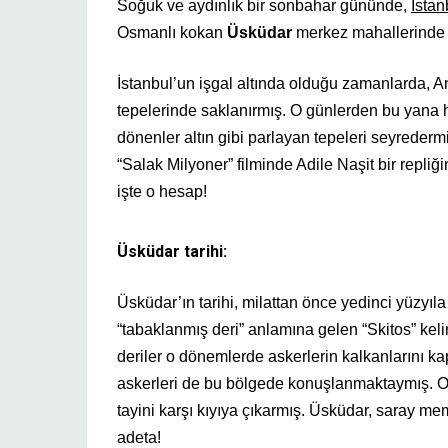
Soğuk ve aydınlık bir sonbahar gününde,
İstan
Osmanlı kokan
Üsküdar
merkez mahallerinde 
İstanbul’un işgal altında olduğu zamanlarda, A
tepelerinde saklanırmış. O günlerden bu yana 
dönenler altın gibi parlayan tepeleri seyrederm
“
Salak Milyoner
” filminde Adile Naşit bir repl
işte o hesap!
Üsküdar tarihi:
Üsküdar’ın tarihi, milattan önce yedinci yüzyıl
“tabaklanmış deri” anlamına gelen “Skitos” kel
deriler o dönemlerde askerlerin kalkanlarını k
askerleri de bu bölgede konuşlanmaktaymış. O
tayini karşı kıyıya çıkarmış. Üsküdar, saray me
adeta!