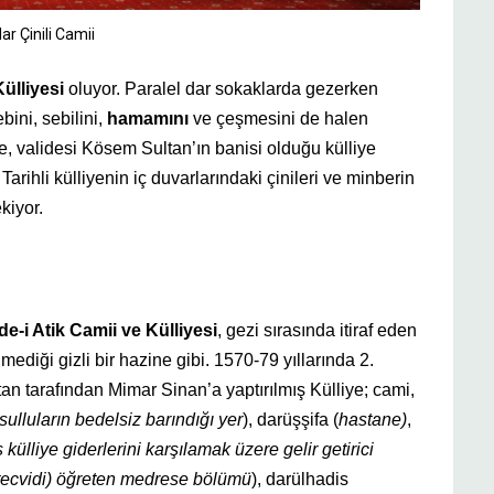
ar Çinili Camii
Külliyesi
oluyor
. Paralel dar sokaklarda gezerken
bini, sebilini,
hamamını
ve çeşmesini de halen
, validesi Kösem Sultan’ın banisi olduğu külliye
rihli külliyenin iç duvarlarındaki çinileri ve minberin
kiyor.
de-i Atik Camii ve Külliyesi
, gezi sırasında itiraf eden
ediği gizli bir hazine gibi. 1570-79 yıllarında 2.
an tarafından Mimar Sinan’a yaptırılmış Külliye; cami,
sulluların bedelsiz barındığı yer
), darüşşifa (
hastane)
,
külliye giderlerini karşılamak üzere gelir getirici
tecvidi) öğreten medrese bölümü
), darülhadis