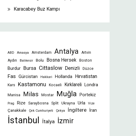
Karacabey Buz Kampı
Antalya
Amsterdam
Artvin
ABD
Amasya
Bosna Hersek
Bolu
Aydın
Boston
Balıkesir
Cittaslow
Bursa
Denizli
Burdur
Düzce
Fas
Gürcistan
Hollanda
Hırvatistan
Hakkari
Kastamonu
Kırklareli
Londra
Kars
Kocaeli
Muğla
Milas
Portekiz
Manisa
Mostar
Rize
Urla
Saraybosna
Split
Ukrayna
Prag
Vize
İngiltere
İran
Çanakkale
Çek Cumhuriyeti
Çekya
İstanbul
İzmir
İtalya