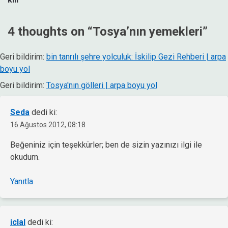
4 thoughts on “
Tosya’nın yemekleri
”
Geri bildirim:
bin tanrılı şehre yolculuk: İskilip Gezi Rehberi | arpa
boyu yol
Geri bildirim:
Tosya'nın gölleri | arpa boyu yol
Seda
dedi ki:
16 Ağustos 2012, 08:18
Beğeniniz için teşekkürler; ben de sizin yazınızı ilgi ile
okudum.
Yanıtla
iclal
dedi ki: