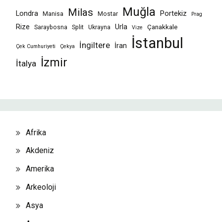
Muğla
Milas
Londra
Portekiz
Manisa
Mostar
Prag
Rize
Urla
Çanakkale
Saraybosna
Split
Ukrayna
Vize
İstanbul
İngiltere
İran
Çek Cumhuriyeti
Çekya
İzmir
İtalya
Afrika
Akdeniz
Amerika
Arkeoloji
Asya