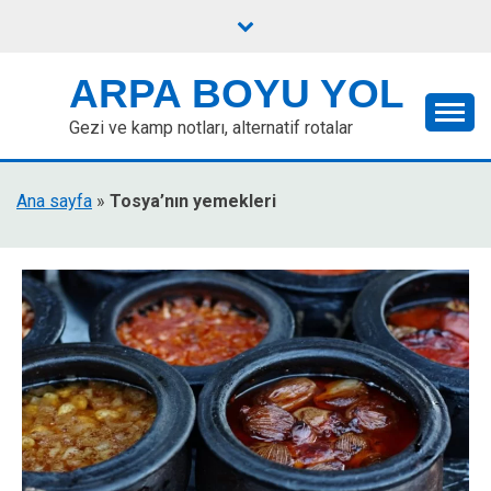
Skip
to
content
ARPA BOYU YOL
Gezi ve kamp notları, alternatif rotalar
Ana sayfa
»
Tosya’nın yemekleri