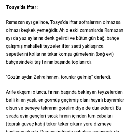
Tosya’da iftar:
Ramazan ayı gelince, Tosya’da iftar sofralarının olmazsa
olmazı keşkek yemeğidir. Ah o eski zamanlarda Ramazan
ayı da yaz aylarına denk gelirdi ve bütün gün bağ, bahçe
çalışmış mahalleli teyzeler iftar saati yaklaşınca
sepetlerini kollarına takar komşu gümelenin (bağ evi)
bahçesindeki taş fırının başında toplanırdı.
“Gözün aydın Zehra hanım, torunlar gelmiş” derlerdi.
Arife akşamı olunca, fırının başında bekleyen teyzelerden
belli ki en yaşlı, en görmüş geçirmiş olanı hayırlı bayramlar
olsun ve seneye tekrarını görelim diye de dua ederdi. Bu
sırada evin gençleri sıcak fırının içinden tüm cabaları
(toprak güveç kabı) teker teker çıkarır yere dizmeye
başlamış olurdu. Dumanı üstünde cabalara yanaşmak da