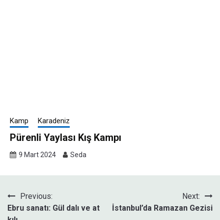
Kamp
Karadeniz
Pürenli Yaylası Kış Kampı
9 Mart 2024
Seda
Yazı
Previous:
Next:
Ebru sanatı: Gül dalı ve at
İstanbul’da Ramazan Gezisi
gezinmesi
kılı