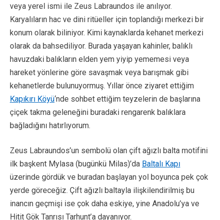
veya yerel ismi ile Zeus Labraundos ile anılıyor.
Karyalıların hac ve dini ritüeller için toplandığı merkezi bir
konum olarak biliniyor. Kimi kaynaklarda kehanet merkezi
olarak da bahsediliyor. Burada yaşayan kahinler, balıklı
havuzdaki balıkların elden yem yiyip yememesi veya
hareket yönlerine göre savaşmak veya barışmak gibi
kehanetlerde bulunuyormuş. Yıllar önce ziyaret ettiğim
Kapıkırı Köyü
‘nde sohbet ettiğim teyzelerin de başlarına
çiçek takma geleneğini buradaki rengarenk balıklara
bağladığını hatırlıyorum.
Zeus Labraundos’un sembolü olan çift ağızlı balta motifini
ilk başkent Mylasa (bugünkü Milas)’da
Baltalı Kapı
üzerinde gördük ve buradan başlayan yol boyunca pek çok
yerde göreceğiz. Çift ağızlı baltayla ilişkilendirilmiş bu
inancın geçmişi ise çok daha eskiye, yine Anadolu’ya ve
Hitit Gök Tanrısı Tarhunt’a dayanıyor.