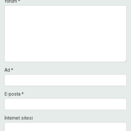
Yorum
*
Ad
*
E-posta
*
İnternet sitesi