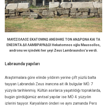
MAYΣΣOΛΛOΣ EKATOMNΩ ANEΘHKE TON ANΔPΩNA KAI TA
ENEONTA ΔII ΛAMBPAYNΔΩI Hekatomnos oğlu Maussollos,
andronu ve içindeki her şeyi Zeus Lambraundos’a verdi.
Labraunda yapıları
Araştırmalara göre elinde yıldırım yerine çift yüzlü balta
taşıyan Labrandalı Zeus inancına ait ilk bulgular MÖ. 7
yüzyıla tarihlenmiş. Kültün asırlarca yaşatıldığı topraklarda,
bugün gördüğümüz anıtsal yapılar ise MÖ 4. yüzyılın
izlerini taşıyor. Karyalıların önderi ve aynı zamanda Pers