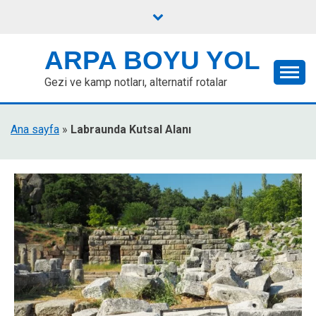
Skip
to
content
ARPA BOYU YOL
Gezi ve kamp notları, alternatif rotalar
Ana sayfa
»
Labraunda Kutsal Alanı