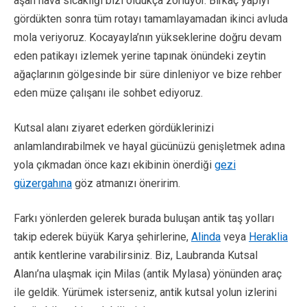
aşan hava sıcaklığı bizi oldukça zorluyor. Birkaç yapıyı
gördükten sonra tüm rotayı tamamlayamadan ikinci avluda
mola veriyoruz. Kocayayla’nın yükseklerine doğru devam
eden patikayı izlemek yerine tapınak önündeki zeytin
ağaçlarının gölgesinde bir süre dinleniyor ve bize rehber
eden müze çalışanı ile sohbet ediyoruz.
Kutsal alanı ziyaret ederken gördüklerinizi
anlamlandırabilmek ve hayal gücünüzü genişletmek adına
yola çıkmadan önce kazı ekibinin önerdiği
gezi
güzergahına
göz atmanızı öneririm.
Farkı yönlerden gelerek burada buluşan antik taş yolları
takip ederek büyük Karya şehirlerine,
Alinda
veya
Heraklia
antik kentlerine varabilirsiniz. Biz, Laubranda Kutsal
Alanı’na ulaşmak için Milas (antik Mylasa) yönünden araç
ile geldik. Yürümek isterseniz, antik kutsal yolun izlerini