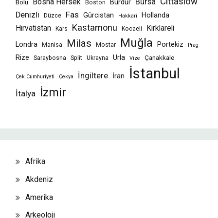
Cittaslow
Bursa
Bosna Hersek
Burdur
Bolu
Boston
Fas
Denizli
Gürcistan
Hollanda
Düzce
Hakkari
Kastamonu
Hırvatistan
Kırklareli
Kars
Kocaeli
Muğla
Milas
Londra
Portekiz
Manisa
Mostar
Prag
Rize
Urla
Çanakkale
Saraybosna
Split
Ukrayna
Vize
İstanbul
İngiltere
İran
Çek Cumhuriyeti
Çekya
İzmir
İtalya
Afrika
Akdeniz
Amerika
Arkeoloji