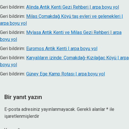
Geri bildirim:
Alinda Antik Kenti Gezi Rehberi | arpa boyu yol
Geri bildirim:
Milas Çomakdağ Köyü taş evleri ve gelenekleri |
arpa boyu yol
Geri bildirim:
Mylasa Antik Kenti ve Milas Gezi Rehberi | arpa
boyu yol
Geri bildirim:
Euromos Antik Kenti | arpa boyu yol
Geri bildirim:
Karyalıların izinde: Çomakdağ-Kızılağaç Köyü | arpa
boyu yol
Geri bildirim:
Güney Ege Kamp Rotası | arpa boyu yol
Bir yanıt yazın
E-posta adresiniz yayınlanmayacak.
Gerekli alanlar
*
ile
işaretlenmişlerdir