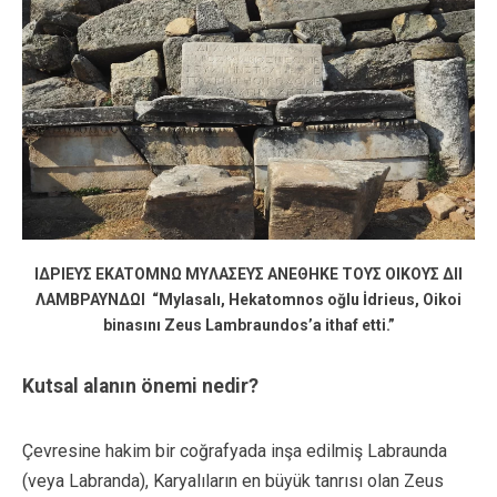
IΔPIEYΣ EKATOMNΩ MYΛAΣEYΣ ANEΘHKE TOYΣ OIKOYΣ ΔII
ΛAMBPAYNΔΩI “Mylasalı, Hekatomnos oğlu İdrieus, Oikoi
binasını Zeus Lambraundos’a ithaf etti.”
Kutsal alanın önemi nedir?
Çevresine hakim bir coğrafyada inşa edilmiş Labraunda
(veya Labranda), Karyalıların en büyük tanrısı olan Zeus