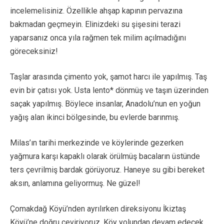
incelemelisiniz. Özellikle ahşap kapının pervazına
bakmadan geçmeyin. Elinizdeki su şişesini terazi
yaparsanız onca yıla rağmen tek milim açılmadığını
göreceksiniz!
Taşlar arasında çimento yok, şamot harcı ile yapılmış. Taş
evin bir çatısı yok. Usta lento* dönmüş ve taşın üzerinden
saçak yapılmış. Böylece insanlar, Anadolu’nun en yoğun
yağış alan ikinci bölgesinde, bu evlerde barınmış.
Milas’ın tarihi merkezinde ve köylerinde gezerken
yağmura karşı kapaklı olarak örülmüş bacaların üstünde
ters çevrilmiş bardak görüyoruz. Haneye su gibi bereket
aksın, anlamına geliyormuş. Ne güzel!
Çomakdağ Köyü’nden ayrılırken direksiyonu İkiztaş
Köyü’ne doğru çeviriyoruz. Köy yolundan devam edecek,