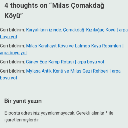
4 thoughts on “
Milas Çomakdağ
Köyü
”
Geri bildirim:
Karyalıların izinde: Çomakdağ-Kızılağaç Köyü | arpa
boyu yol
Geri bildirim:
Milas Karahayıt Köyü ve Latmos Kaya Resimleri |
arpa boyu yol
Geri bildirim:
Güney Ege Kamp Rotası | arpa boyu yol
Geri bildirim:
Mylasa Antik Kenti ve Milas Gezi Rehberi | arpa
boyu yol
Bir yanıt yazın
E-posta adresiniz yayınlanmayacak.
Gerekli alanlar
*
ile
işaretlenmişlerdir