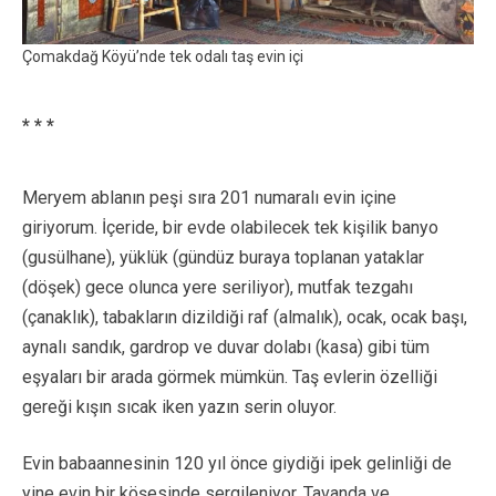
Çomakdağ Köyü’nde tek odalı taş evin içi
* * *
Meryem ablanın peşi sıra 201 numaralı evin içine
giriyorum. İçeride, bir evde olabilecek tek kişilik banyo
(gusülhane), yüklük (gündüz buraya toplanan yataklar
(döşek) gece olunca yere seriliyor), mutfak tezgahı
(çanaklık), tabakların dizildiği raf (almalık), ocak, ocak başı,
aynalı sandık, gardrop ve duvar dolabı (kasa) gibi tüm
eşyaları bir arada görmek mümkün. Taş evlerin özelliği
gereği kışın sıcak iken yazın serin oluyor.
Evin babaannesinin 120 yıl önce giydiği ipek gelinliği de
yine evin bir köşesinde sergileniyor. Tavanda ve