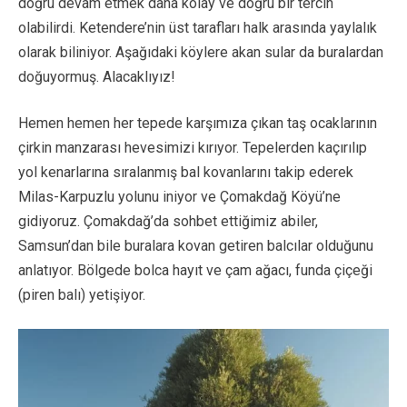
doğru devam etmek daha kolay ve doğru bir tercih
olabilirdi. Ketendere’nin üst tarafları halk arasında yaylalık
olarak biliniyor. Aşağıdaki köylere akan sular da buralardan
doğuyormuş. Alacaklıyız!
Hemen hemen her tepede karşımıza çıkan taş ocaklarının
çirkin manzarası hevesimizi kırıyor. Tepelerden kaçırılıp
yol kenarlarına sıralanmış bal kovanlarını takip ederek
Milas-Karpuzlu yolunu iniyor ve Çomakdağ Köyü’ne
gidiyoruz. Çomakdağ’da sohbet ettiğimiz abiler,
Samsun’dan bile buralara kovan getiren balcılar olduğunu
anlatıyor. Bölgede bolca hayıt ve çam ağacı, funda çiçeği
(piren balı) yetişiyor.