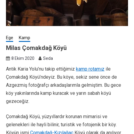
Ege
Kamp
Milas Çomakdağ Köyü
8 Ekim 2020
Seda
Antik Karia Yolu’nu takip ettiğimiz
kamp rotamız
ile
Çomakdağ Köyü’ndeyiz. Bu köye, sekiz sene önce de
Azgezmiş fotoğrafçı arkadaşlarımla gelmiştim. Bu gece
köy yakınlarında kamp kuracak ve yarın sabah köyü
gezeceğiz.
Çomakdağ Köyü, yüzyıllardır korunan mimarisi ve
gelenekleri ile hayli bilinir, turistik ve fotojenik bir köy.
Köyün ismi
Çomakdağ-Kızılağaç
Köyü olarak da anılıyor.