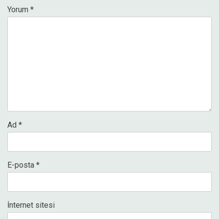
Yorum
*
Ad
*
E-posta
*
İnternet sitesi