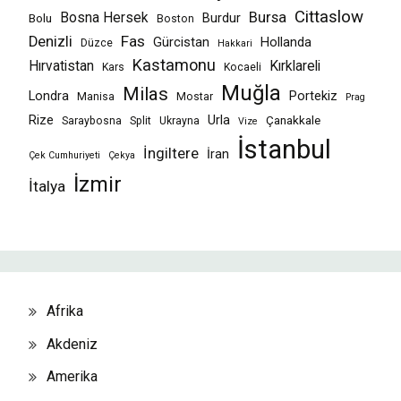
Cittaslow
Bursa
Bosna Hersek
Burdur
Bolu
Boston
Fas
Denizli
Gürcistan
Hollanda
Düzce
Hakkari
Kastamonu
Hırvatistan
Kırklareli
Kars
Kocaeli
Muğla
Milas
Londra
Portekiz
Manisa
Mostar
Prag
Rize
Urla
Çanakkale
Saraybosna
Split
Ukrayna
Vize
İstanbul
İngiltere
İran
Çek Cumhuriyeti
Çekya
İzmir
İtalya
Afrika
Akdeniz
Amerika