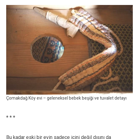
Çomakdağ Köy evi – geleneksel bebek beşiği ve tuvalet detayı
* * *
Bu kadar eski bir evin sadece içini değil dışını da