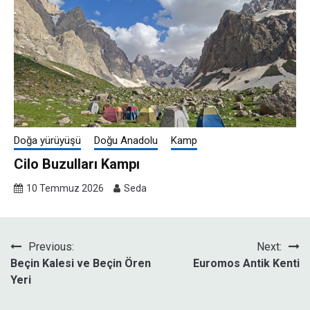
Doğa yürüyüşü
Doğu Anadolu
Kamp
Cilo Buzulları Kampı
10 Temmuz 2026
Seda
Yazı
Previous:
Next:
Beçin Kalesi ve Beçin Ören
Euromos Antik Kenti
gezinmesi
Yeri