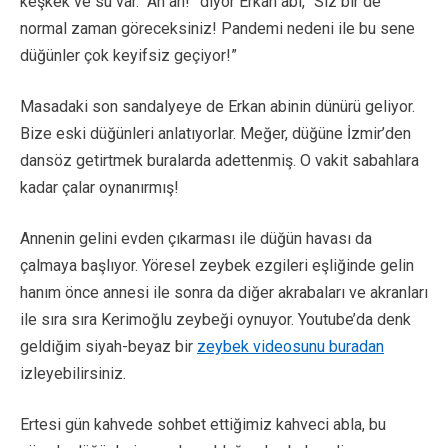
keşkek ve su var. “Ah ah!” diyor Erkan abi, “Siz bir de
normal zaman göreceksiniz! Pandemi nedeni ile bu sene
düğünler çok keyifsiz geçiyor!”
Masadaki son sandalyeye de Erkan abinin dünürü geliyor.
Bize eski düğünleri anlatıyorlar. Meğer, düğüne İzmir’den
dansöz getirtmek buralarda adettenmiş. O vakit sabahlara
kadar çalar oynanırmış!
Annenin gelini evden çıkarması ile düğün havası da
çalmaya başlıyor. Yöresel zeybek ezgileri eşliğinde gelin
hanım önce annesi ile sonra da diğer akrabaları ve akranları
ile sıra sıra Kerimoğlu zeybeği oynuyor. Youtube’da denk
geldiğim siyah-beyaz bir
zeybek videosunu buradan
izleyebilirsiniz.
Ertesi gün kahvede sohbet ettiğimiz kahveci abla, bu