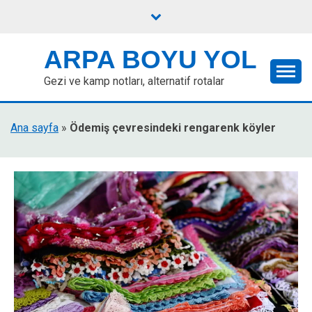
Skip
to
content
ARPA BOYU YOL
Gezi ve kamp notları, alternatif rotalar
Ana sayfa
»
Ödemiş çevresindeki rengarenk köyler