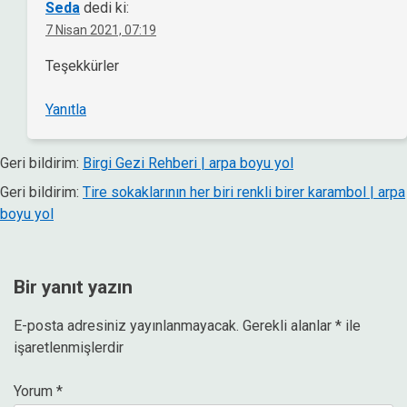
Seda
dedi ki:
7 Nisan 2021, 07:19
Teşekkürler
Yanıtla
Geri bildirim:
Birgi Gezi Rehberi | arpa boyu yol
Geri bildirim:
Tire sokaklarının her biri renkli birer karambol | arpa
boyu yol
Bir yanıt yazın
E-posta adresiniz yayınlanmayacak.
Gerekli alanlar
*
ile
işaretlenmişlerdir
Yorum
*