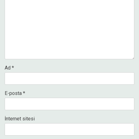
Ad
*
E-posta
*
İnternet sitesi