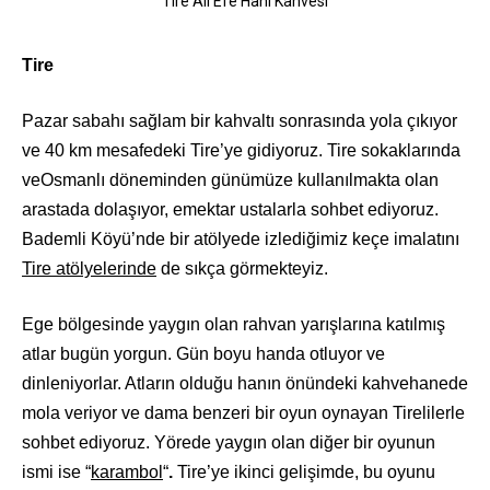
Tire Ali Efe Hanı Kahvesi
Tire
Pazar sabahı sağlam bir kahvaltı sonrasında yola çıkıyor
ve 40 km mesafedeki Tire’ye gidiyoruz. Tire sokaklarında
veOsmanlı döneminden günümüze kullanılmakta olan
arastada dolaşıyor, emektar ustalarla sohbet ediyoruz.
Bademli Köyü’nde bir atölyede izlediğimiz keçe imalatını
Tire a
tölyelerinde
de sıkça görmekteyiz.
Ege bölgesinde yaygın olan rahvan yarışlarına katılmış
atlar bugün yorgun. Gün boyu handa otluyor ve
dinleniyorlar. Atların olduğu hanın önündeki kahvehanede
mola veriyor ve dama benzeri bir oyun oynayan Tirelilerle
sohbet ediyoruz. Yörede yaygın olan diğer bir oyunun
ismi ise “
karambol
“
.
Tire’ye ikinci gelişimde, bu oyunu