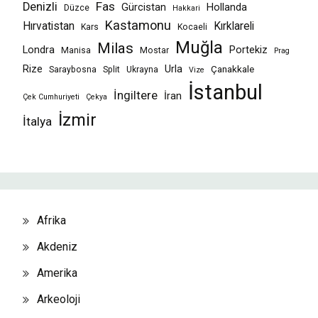
Fas
Denizli
Gürcistan
Hollanda
Düzce
Hakkari
Kastamonu
Hırvatistan
Kırklareli
Kars
Kocaeli
Muğla
Milas
Londra
Portekiz
Manisa
Mostar
Prag
Rize
Urla
Çanakkale
Saraybosna
Split
Ukrayna
Vize
İstanbul
İngiltere
İran
Çek Cumhuriyeti
Çekya
İzmir
İtalya
Afrika
Akdeniz
Amerika
Arkeoloji