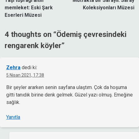
Taşı toprağı altın
Mutfakta bir Saraylı: Saray
gezinmesi
memleket: Eski Şark
Koleksiyonları Müzesi
Eserleri Müzesi
4 thoughts on “
Ödemiş çevresindeki
rengarenk köyler
”
Zehra
dedi ki:
5 Nisan 2021, 17:38
Bir şeyler ararken senin sayfana ulaştım. Çok da hoşuma
gitti tanıdık birine denk gelmek. Güzel yazı olmuş. Emeğine
sağlık.
Yanıtla