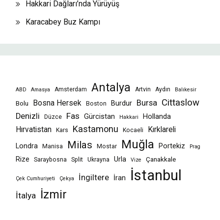
Hakkari Dağları’nda Yürüyüş
Karacabey Buz Kampı
Antalya
Amsterdam
Artvin
Aydın
ABD
Amasya
Balıkesir
Cittaslow
Bursa
Bosna Hersek
Burdur
Bolu
Boston
Fas
Denizli
Gürcistan
Hollanda
Düzce
Hakkari
Kastamonu
Hırvatistan
Kırklareli
Kars
Kocaeli
Muğla
Milas
Londra
Portekiz
Manisa
Mostar
Prag
Rize
Urla
Çanakkale
Saraybosna
Split
Ukrayna
Vize
İstanbul
İngiltere
İran
Çek Cumhuriyeti
Çekya
İzmir
İtalya