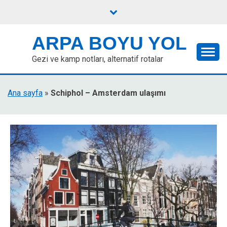
Skip
to
content
ARPA BOYU YOL
Gezi ve kamp notları, alternatif rotalar
Ana sayfa
»
Schiphol – Amsterdam ulaşımı