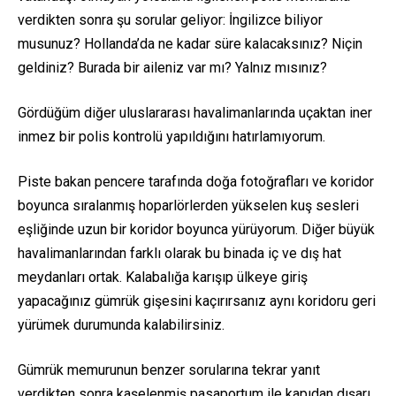
verdikten sonra şu sorular geliyor: İngilizce biliyor
musunuz? Hollanda’da ne kadar süre kalacaksınız? Niçin
geldiniz? Burada bir aileniz var mı? Yalnız mısınız?
Gördüğüm diğer uluslararası havalimanlarında uçaktan iner
inmez bir polis kontrolü yapıldığını hatırlamıyorum.
Piste bakan pencere tarafında doğa fotoğrafları ve koridor
boyunca sıralanmış hoparlörlerden yükselen kuş sesleri
eşliğinde uzun bir koridor boyunca yürüyorum. Diğer büyük
havalimanlarından farklı olarak bu binada iç ve dış hat
meydanları ortak. Kalabalığa karışıp ülkeye giriş
yapacağınız gümrük gişesini kaçırırsanız aynı koridoru geri
yürümek durumunda kalabilirsiniz.
Gümrük memurunun benzer sorularına tekrar yanıt
verdikten sonra kaşelenmiş pasaportum ile kapıdan dışarı