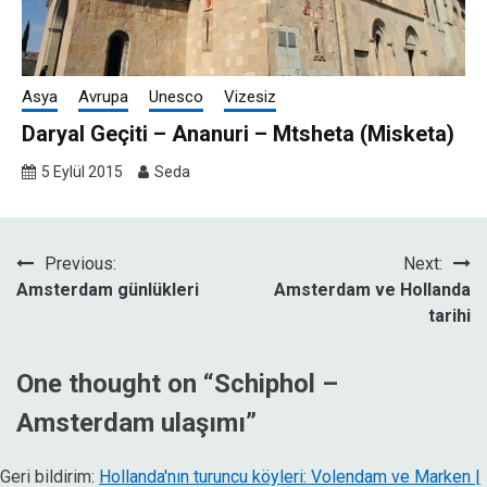
Asya
Avrupa
Unesco
Vizesiz
Daryal Geçiti – Ananuri – Mtsheta (Misketa)
5 Eylül 2015
Seda
Yazı
Previous:
Next:
Amsterdam günlükleri
Amsterdam ve Hollanda
gezinmesi
tarihi
One thought on “
Schiphol –
Amsterdam ulaşımı
”
Geri bildirim:
Hollanda'nın turuncu köyleri: Volendam ve Marken |