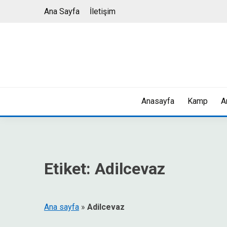
Skip
Ana Sayfa
İletişim
to
content
Anasayfa
Kamp
A
Etiket:
Adilcevaz
Ana sayfa
»
Adilcevaz