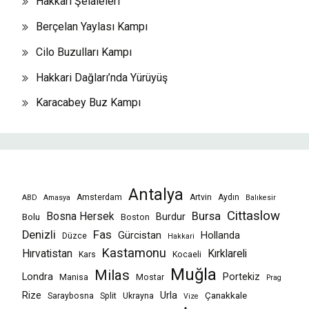
Hakkari Şelaleleri
Berçelan Yaylası Kampı
Cilo Buzulları Kampı
Hakkari Dağları’nda Yürüyüş
Karacabey Buz Kampı
Antalya
Amsterdam
Artvin
Aydın
ABD
Amasya
Balıkesir
Cittaslow
Bursa
Bosna Hersek
Burdur
Bolu
Boston
Fas
Denizli
Gürcistan
Hollanda
Düzce
Hakkari
Kastamonu
Hırvatistan
Kırklareli
Kars
Kocaeli
Muğla
Milas
Londra
Portekiz
Manisa
Mostar
Prag
Rize
Urla
Çanakkale
Saraybosna
Split
Ukrayna
Vize