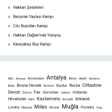
Hakkari Şelaleleri
Berçelan Yaylası Kampı
Cilo Buzulları Kampı
Hakkari Dağları’nda Yürüyüş
Karacabey Buz Kampı
Antalya
Amsterdam
Artvin
Aydın
ABD
Amasya
Balıkesir
Cittaslow
Bursa
Bosna Hersek
Burdur
Bolu
Boston
Fas
Denizli
Gürcistan
Hollanda
Düzce
Hakkari
Kastamonu
Hırvatistan
Kırklareli
Kars
Kocaeli
Muğla
Milas
Londra
Portekiz
Manisa
Mostar
Prag