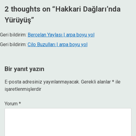
2 thoughts on “
Hakkari Dağları’nda
Yürüyüş
”
Geri bildirim:
Berçelan Yaylası | arpa boyu yol
Geri bildirim:
Cilo Buzulları | arpa boyu yol
Bir yanıt yazın
E-posta adresiniz yayınlanmayacak.
Gerekli alanlar
*
ile
işaretlenmişlerdir
Yorum
*