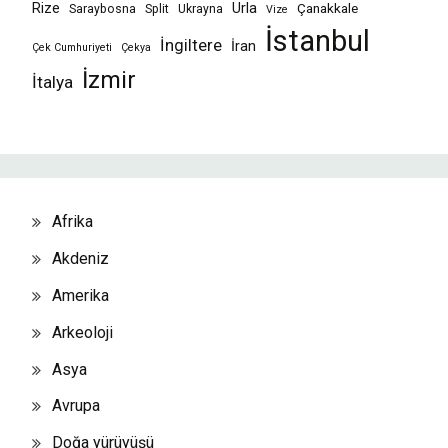
Rize
Urla
Çanakkale
Saraybosna
Split
Ukrayna
Vize
İstanbul
İngiltere
İran
Çek Cumhuriyeti
Çekya
İzmir
İtalya
Afrika
Akdeniz
Amerika
Arkeoloji
Asya
Avrupa
Doğa yürüyüşü