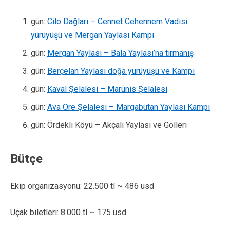
gün:
Cilo Dağları – Cennet Cehennem Vadisi
yürüyüşü ve Mergan Yaylası Kampı
gün:
Mergan Yaylası – Bala Yaylası’na tırmanış
gün:
Berçelan Yaylası doğa yürüyüşü ve Kampı
gün:
Kaval Şelalesi – Marünis Şelalesi
gün:
Ava Ore Şelalesi – Margabütan Yaylası Kampı
gün: Ördekli Köyü – Akçalı Yaylası ve Gölleri
Bütçe
Ekip organizasyonu: 22.500 tl ~ 486 usd
Uçak biletleri: 8.000 tl ~ 175 usd