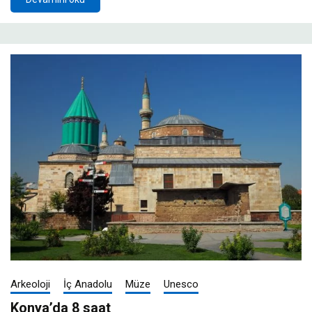
Arkeoloji
İç Anadolu
Müze
Unesco
Konya’da 8 saat