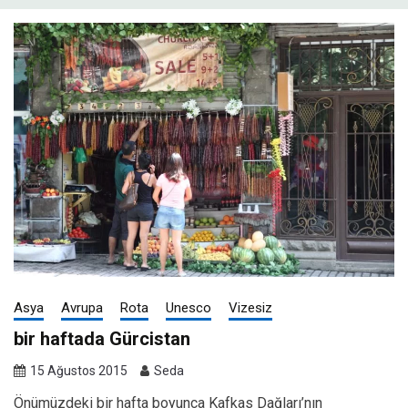
Asya
Avrupa
Rota
Unesco
Vizesiz
bir haftada Gürcistan
15 Ağustos 2015
Seda
Önümüzdeki bir hafta boyunca Kafkas Dağları’nın