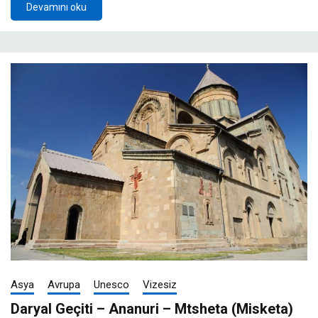
Devamını oku
Asya
Avrupa
Unesco
Vizesiz
Daryal Geçiti – Ananuri – Mtsheta (Misketa)