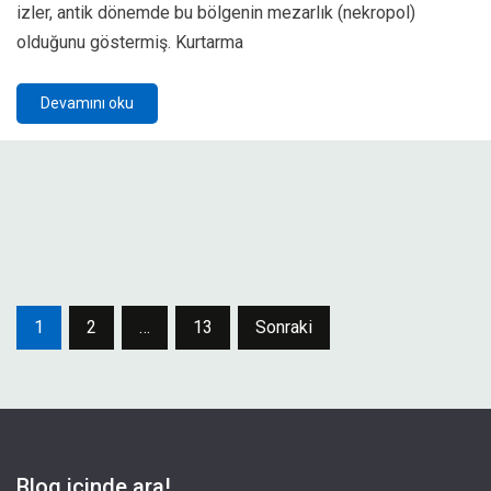
izler, antik dönemde bu bölgenin mezarlık (nekropol)
olduğunu göstermiş. Kurtarma
Devamını oku
Yazı
1
2
…
13
Sonraki
sayfalaması
Blog içinde ara!