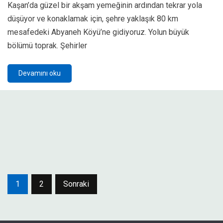
Kaşan’da güzel bir akşam yemeğinin ardından tekrar yola
düşüyor ve konaklamak için, şehre yaklaşık 80 km
mesafedeki Abyaneh Köyü’ne gidiyoruz. Yolun büyük
bölümü toprak. Şehirler
Devamını oku
Yazı
1
2
Sonraki
sayfalaması