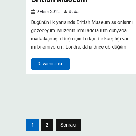
9 Ekim 2012
Seda
Bugünün ilk yarısında British Museum salonlarını
gezeceğim. Müzenin ismi adeta tüm dünyada
markalaşmış olduğu için Türkçe bir karşılığı var
mı bilemiyorum. Londra, daha önce gördüğüm
Devamını oku
Yazı
1
2
Sonraki
sayfalaması