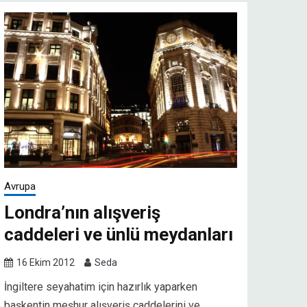
Avrupa
Londra’nın alışveriş
caddeleri ve ünlü meydanları
16 Ekim 2012
Seda
İngiltere seyahatim için hazırlık yaparken
başkentin meşhur alışveriş caddelerini ve