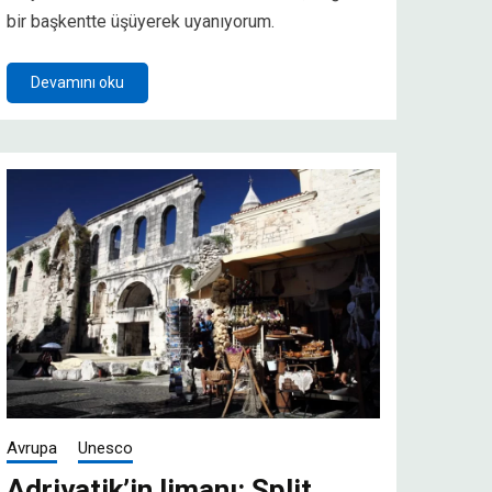
bir başkentte üşüyerek uyanıyorum.
Devamını oku
Avrupa
Unesco
Adriyatik’in limanı: Split