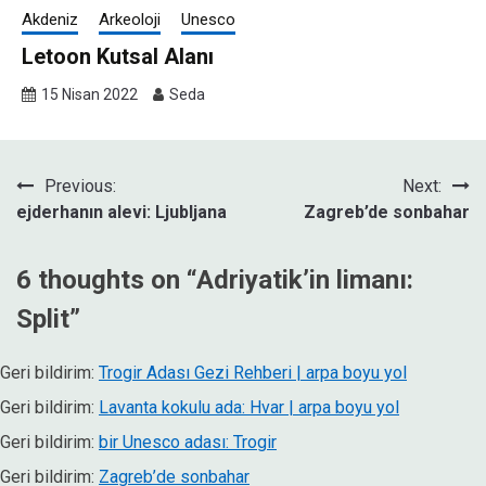
Akdeniz
Arkeoloji
Unesco
Letoon Kutsal Alanı
15 Nisan 2022
Seda
Yazı
Previous:
Next:
ejderhanın alevi: Ljubljana
Zagreb’de sonbahar
gezinmesi
6 thoughts on “
Adriyatik’in limanı:
Split
”
Geri bildirim:
Trogir Adası Gezi Rehberi | arpa boyu yol
Geri bildirim:
Lavanta kokulu ada: Hvar | arpa boyu yol
Geri bildirim:
bir Unesco adası: Trogir
Geri bildirim:
Zagreb’de sonbahar