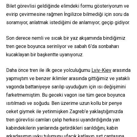
Bilet görevlisi geldiğinde elimdeki formu gösteriyorum ve
evirip çevirmesine rağmen İngilizce bilmediği için soru da
soramıyor, anlatmak istediğimi de anlamıyor; geçip gidiyor.
Son derece nemli ve sıcak bir yaz akşamında bindiğimiz
tren gece boyunca serinliyor ve sabah 6’da sonbaharı
kucaklayan bir başkentte uyanıyoruz.
Daha önce tren ile ilk gece yolculuğumu
Lviv-Kiev
arasında
yapmıştım ve benzer iklimler arasında gittiğimiz ve yataklı
vagonda battaniyeye sarılıp uyuduğum için ısı değişimini
farketmemiştim. Bu geceki vagon ise tüm gece boyunca
ısıtılmadı ve soğudu. Ben üzerime uzun kollu bir penye
ceket giymek ile yetinmişken Zagreb’e yaklaştığımızda
tren görevlisi camları çalıp herkesi uyandırdığında yan
kabindekilerin yanlarında getirdikleri sarıldığını, kabin
arkadaşımın uyku tulumunu ufacık katlayıp sırt çantasına