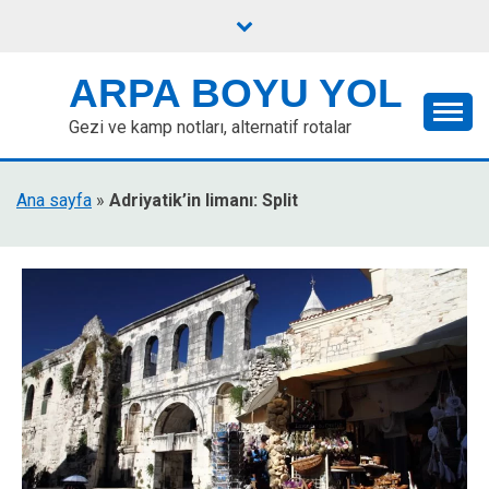
Skip
to
content
ARPA BOYU YOL
Gezi ve kamp notları, alternatif rotalar
Ana sayfa
»
Adriyatik’in limanı: Split