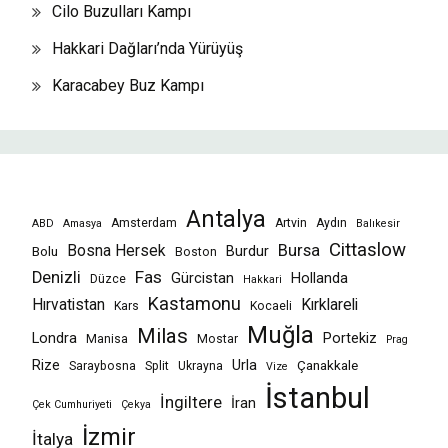
Cilo Buzulları Kampı
Hakkari Dağları’nda Yürüyüş
Karacabey Buz Kampı
Antalya
Amsterdam
Artvin
Aydın
ABD
Amasya
Balıkesir
Cittaslow
Bursa
Bosna Hersek
Burdur
Bolu
Boston
Fas
Denizli
Gürcistan
Hollanda
Düzce
Hakkari
Kastamonu
Hırvatistan
Kırklareli
Kars
Kocaeli
Muğla
Milas
Londra
Portekiz
Manisa
Mostar
Prag
Rize
Urla
Çanakkale
Saraybosna
Split
Ukrayna
Vize
İstanbul
İngiltere
İran
Çek Cumhuriyeti
Çekya
İzmir
İtalya