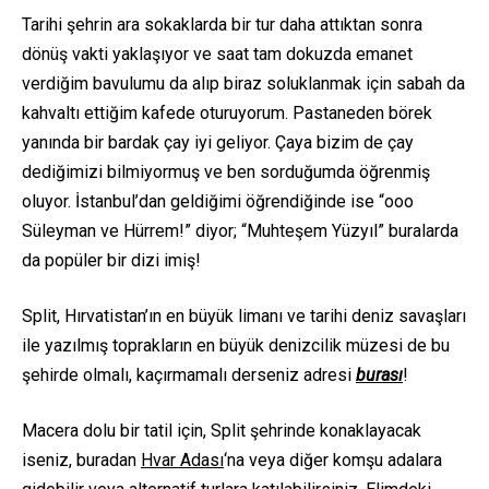
Tarihi şehrin ara sokaklarda bir tur daha attıktan sonra
dönüş vakti yaklaşıyor ve saat tam dokuzda emanet
verdiğim bavulumu da alıp biraz soluklanmak için sabah da
kahvaltı ettiğim kafede oturuyorum. Pastaneden börek
yanında bir bardak çay iyi geliyor. Çaya bizim de çay
dediğimizi bilmiyormuş ve ben sorduğumda öğrenmiş
oluyor. İstanbul’dan geldiğimi öğrendiğinde ise “ooo
Süleyman ve Hürrem!” diyor; “Muhteşem Yüzyıl” buralarda
da popüler bir dizi imiş!
Split, Hırvatistan’ın en büyük limanı ve tarihi deniz savaşları
ile yazılmış toprakların en büyük denizcilik müzesi de bu
şehirde olmalı, kaçırmamalı derseniz adresi
burası
!
Macera dolu bir tatil için, Split şehrinde konaklayacak
iseniz, buradan
Hvar Adası
‘na veya diğer komşu adalara