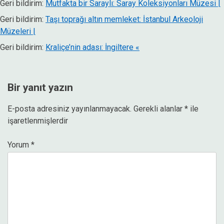
Geri bildirim:
Mutfakta bir Saraylı: Saray Koleksiyonları Müzesi |
Geri bildirim:
Taşı toprağı altın memleket: İstanbul Arkeoloji
Müzeleri |
Geri bildirim:
Kraliçe’nin adası: İngiltere «
Bir yanıt yazın
E-posta adresiniz yayınlanmayacak.
Gerekli alanlar
*
ile
işaretlenmişlerdir
Yorum
*