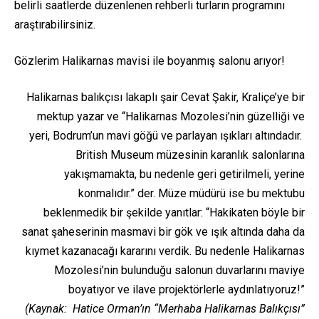
belirli saatlerde düzenlenen rehberli turların programını
araştırabilirsiniz.
Gözlerim Halikarnas mavisi ile boyanmış salonu arıyor!
Halikarnas balıkçısı lakaplı şair Cevat Şakir, Kraliçe’ye bir
mektup yazar ve “Halikarnas Mozolesi’nin güzelliği ve
yeri, Bodrum’un mavi göğü ve parlayan ışıkları altındadır.
British Museum müzesinin karanlık salonlarına
yakışmamakta, bu nedenle geri getirilmeli, yerine
konmalıdır.” der. Müze müdürü ise bu mektubu
beklenmedik bir şekilde yanıtlar: “Hakikaten böyle bir
sanat şaheserinin masmavi bir gök ve ışık altında daha da
kıymet kazanacağı kararını verdik. Bu nedenle Halikarnas
Mozolesi’nin bulunduğu salonun duvarlarını maviye
boyatıyor ve ilave projektörlerle aydınlatıyoruz!”
(Kaynak: Hatice Orman’ın “Merhaba Halikarnas Balıkçısı”