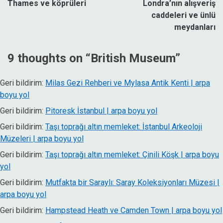
Thames ve köprüleri
Londra’nın alışveriş
gezinmesi
caddeleri ve ünlü
meydanları
9 thoughts on “
British Museum
”
Geri bildirim:
Milas Gezi Rehberi ve Mylasa Antik Kenti | arpa
boyu yol
Geri bildirim:
Pitoresk İstanbul | arpa boyu yol
Geri bildirim:
Taşı toprağı altın memleket: İstanbul Arkeoloji
Müzeleri | arpa boyu yol
Geri bildirim:
Taşı toprağı altın memleket: Çinili Köşk | arpa boyu
yol
Geri bildirim:
Mutfakta bir Saraylı: Saray Koleksiyonları Müzesi |
arpa boyu yol
Geri bildirim:
Hampstead Heath ve Camden Town | arpa boyu yol