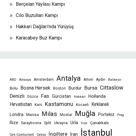
Berçelan Yaylası Kampı
Cilo Buzulları Kampı
Hakkari Dağları’nda Yürüyüş
Karacabey Buz Kampı
Antalya
Amsterdam
Artvin
Aydın
ABD
Amasya
Balıkesir
Cittaslow
Bursa
Bosna Hersek
Burdur
Bolu
Boston
Fas
Denizli
Gürcistan
Hollanda
Düzce
Hakkari
Kastamonu
Hırvatistan
Kırklareli
Kars
Kocaeli
Muğla
Milas
Londra
Portekiz
Manisa
Mostar
Prag
Rize
Urla
Çanakkale
Saraybosna
Split
Ukrayna
Vize
İstanbul
İngiltere
İran
Çek Cumhuriyeti
Çekya