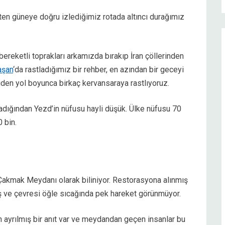
ten güneye doğru izlediğimiz rotada altıncı durağımız
bereketli toprakları arkamızda bırakıp İran çöllerinden
aşan
‘da rastladığımız bir rehber, en azından bir geceyi
den yol boyunca birkaç kervansaraya rastlıyoruz.
adığından Yezd’in nüfusu hayli düşük. Ülke nüfusu 70
 bin.
Çakmak Meydanı olarak biliniyor. Restorasyona alınmış
iş ve çevresi öğle sıcağında pek hareket görünmüyor.
in ayrılmış bir anıt var ve meydandan geçen insanlar bu