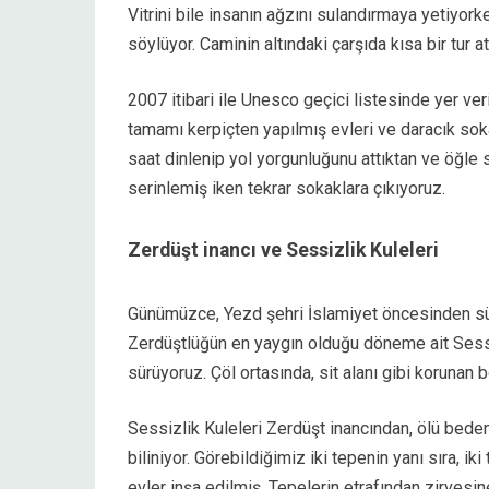
Vitrini bile insanın ağzını sulandırmaya yetiyorke
söylüyor. Caminin altındaki çarşıda kısa bir tur a
2007 itibari ile Unesco geçici listesinde yer ver
tamamı kerpiçten yapılmış evleri ve daracık soka
saat dinlenip yol yorgunluğunu attıktan ve öğle 
serinlemiş iken tekrar sokaklara çıkıyoruz.
Zerdüşt inancı ve Sessizlik Kuleleri
Günümüzce, Yezd şehri İslamiyet öncesinden sü
Zerdüştlüğün en yaygın olduğu döneme ait Sessiz
sürüyoruz. Çöl ortasında, sit alanı gibi korunan bö
Sessizlik Kuleleri Zerdüşt inancından, ölü beden
biliniyor. Görebildiğimiz iki tepenin yanı sıra, ik
evler inşa edilmiş. Tepelerin etrafından zirves