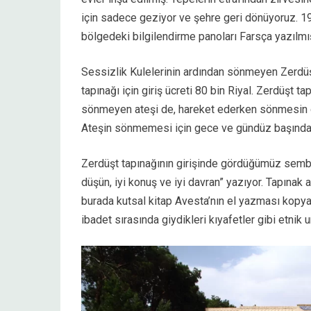
için sadece geziyor ve şehre geri dönüyoruz. 196
bölgedeki bilgilendirme panoları Farsça yazılmı
Sessizlik Kulelerinin ardından sönmeyen Zerdüş
tapınağı için giriş ücreti 80 bin Riyal. Zerdüşt t
sönmeyen ateşi de, hareket ederken sönmesin diy
Ateşin sönmemesi için gece ve gündüz başında 
Zerdüşt tapınağının girişinde gördüğümüz sembolü
düşün, iyi konuş ve iyi davran” yazıyor. Tapınak a
burada kutsal kitap Avesta’nın el yazması kopya
ibadet sırasında giydikleri kıyafetler gibi etnik u