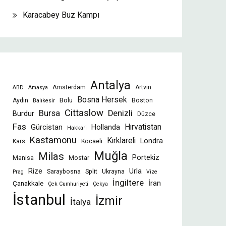
Karacabey Buz Kampı
Antalya
Amsterdam
Artvin
ABD
Amasya
Bosna Hersek
Bolu
Aydın
Boston
Balıkesir
Cittaslow
Bursa
Denizli
Burdur
Düzce
Fas
Gürcistan
Hollanda
Hırvatistan
Hakkari
Kastamonu
Kırklareli
Londra
Kars
Kocaeli
Muğla
Milas
Portekiz
Manisa
Mostar
Rize
Urla
Saraybosna
Split
Ukrayna
Prag
Vize
İngiltere
İran
Çanakkale
Çek Cumhuriyeti
Çekya
İstanbul
İzmir
İtalya