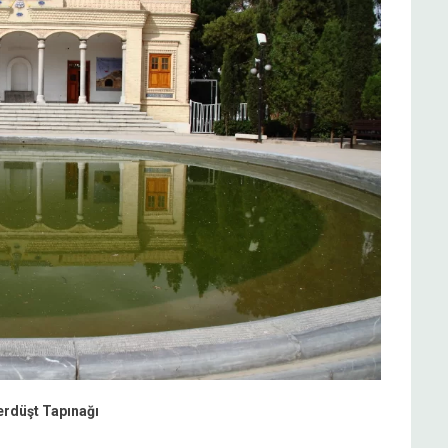
rdüşt Tapınağı