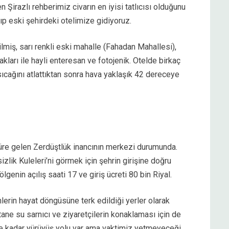
n Şirazlı rehberimiz civarın en iyisi tatlıcısı olduğunu
tıp eski şehirdeki otelimize gidiyoruz.
ilmiş, sarı renkli eski mahalle (Fahadan Mahallesi),
kları ile hayli enteresan ve fotojenik. Otelde birkaç
sıcağını atlattıktan sonra hava yaklaşık 42 dereceye
re gelen Zerdüştlük inancının merkezi durumunda.
lik Kuleleri’ni görmek için şehrin girişine doğru
lgenin açılış saati 17 ve giriş ücreti 80 bin Riyal.
lerin hayat döngüsüne terk edildiği yerler olarak
i tane su sarnıcı ve ziyaretçilerin konaklaması için de
ine kadar yürüyüş yolu var ama vaktimiz yetmeyeceği