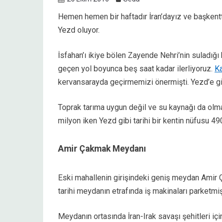
Hemen hemen bir haftadır İran’dayız ve başkent
Yezd oluyor.
İsfahan’ı ikiye bölen Zayende Nehri’nin suladığı 
geçen yol boyunca beş saat kadar ilerliyoruz.
K
kervansarayda geçirmemizi önermişti. Yezd’e gi
Toprak tarıma uygun değil ve su kaynağı da olm
milyon iken Yezd gibi tarihi bir kentin nüfusu 490
Amir Çakmak Meydanı
Eski mahallenin girişindeki geniş meydan Amir 
tarihi meydanın etrafında iş makinaları parketm
Meydanın ortasında İran-Irak savaşı şehitleri iç