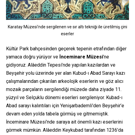
Karatay Müzesi’nde sergilenen ve sır altı tekniği ile üretilmiş çini
eserler
Kültür Park bahçesinden geçerek tepenin etrafından diğer
yamaca doğru yürüyor ve
İnceminare Müzesi
’ne
gidiyoruz. Alâeddin Tepesi’nde yapılan kazılardan ve
Beyşehir yolu üzerinde yer alan Kubud-ı Abad Sarayı kazı
çalışmalarından çıkarılan arkeolojik eserlerin ve göz alıcı
mozaik parçaların sergilendiği müzede daha ziyade 11.
yüzyıl ve Selçuklu dönemi eserleri sergileniyor. Kubad-ı
Abad sarayı kalıntıları için Yenişarbademli’den Beyşehir’e
devam eden yolda tabela görmüş ve gitmemiştik.
İnceminare Müzesi’nde saraya ait önemli kazı eserlerini
görmek mümkün. Alâeddin Keykubad tarafından 1236’da