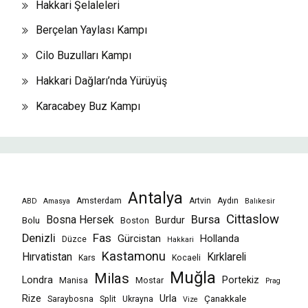
Hakkari Şelaleleri
Berçelan Yaylası Kampı
Cilo Buzulları Kampı
Hakkari Dağları’nda Yürüyüş
Karacabey Buz Kampı
Antalya
Amsterdam
Artvin
Aydın
ABD
Amasya
Balıkesir
Cittaslow
Bursa
Bosna Hersek
Burdur
Bolu
Boston
Fas
Denizli
Gürcistan
Hollanda
Düzce
Hakkari
Kastamonu
Hırvatistan
Kırklareli
Kars
Kocaeli
Muğla
Milas
Londra
Portekiz
Manisa
Mostar
Prag
Rize
Urla
Çanakkale
Saraybosna
Split
Ukrayna
Vize