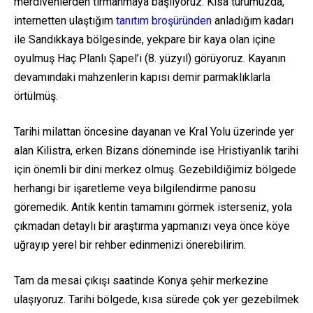
merdivenlerden tırmanmaya başlıyoruz. Kısa turumuzda,
internetten ulaştığım
tanıtım broşüründen
anladığım kadarı
ile Sandıkkaya bölgesinde, yekpare bir kaya olan içine
oyulmuş Haç Planlı Şapel’i (8. yüzyıl) görüyoruz. Kayanın
devamındaki mahzenlerin kapısı demir parmaklıklarla
örtülmüş.
Tarihi milattan öncesine dayanan ve Kral Yolu üzerinde yer
alan Kilistra, erken Bizans döneminde ise Hristiyanlık tarihi
için önemli bir dini merkez olmuş. Gezebildiğimiz bölgede
herhangi bir işaretleme veya bilgilendirme panosu
göremedik. Antik kentin tamamını görmek isterseniz, yola
çıkmadan detaylı bir araştırma yapmanızı veya önce köye
uğrayıp yerel bir rehber edinmenizi önerebilirim.
Tam da mesai çıkışı saatinde Konya şehir merkezine
ulaşıyoruz. Tarihi bölgede, kısa sürede çok yer gezebilmek