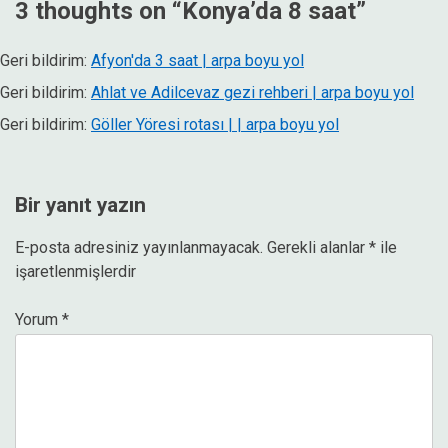
3 thoughts on “
Konya’da 8 saat
”
Geri bildirim:
Afyon'da 3 saat | arpa boyu yol
Geri bildirim:
Ahlat ve Adilcevaz gezi rehberi | arpa boyu yol
Geri bildirim:
Göller Yöresi rotası | | arpa boyu yol
Bir yanıt yazın
E-posta adresiniz yayınlanmayacak.
Gerekli alanlar
*
ile
işaretlenmişlerdir
Yorum
*