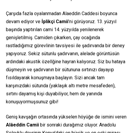
Çarşıda fazla oyalanmadan Alaeddin Caddesi boyunca
devam ediyor ve
İplikçi Camii
’ni görüyoruz. 13. yüzyıl
başında yaptırılan cami 14. yüzyılda yenilenerek
genişletilmiş. Camiden çıkarken, çay ocağında
rastladığımız görevlinin tavsiyesi ile şadırvanda bir deney
yapıyoruz. Sekiz sütunlu şadırvanın, alelade görüntüsün
ardındaki akustik özellğine hayran kalıyoruz. Siz bu hataya
düşmeyin ve şadırvanın bir sütununa sırtınızı dayayıp
fısıldayarak konuşmaya başlayın. Sizi ancak tam
karşınızdaki sütunda (yaklaşık altı metre mesafeden),
sırtını dayamış kişi duyabiliyor, hem de yanında
konuşuyormuşsunuz gibi!
Geniş kavşağın ortasında yükselen höyüğe de ismini veren
Alâeddin Camii
bir sonraki durağımız oluyor. Anadolu
Selçuklu devrinin Konya’daki en büyük ve en eski mirası