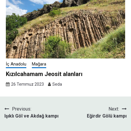
İç Anadolu
Mağara
Kızılcahamam Jeosit alanları
26 Temmuz 2023
Seda
Yazı
Previous:
Next:
Işıklı Göl ve Akdağ kampı
Eğirdir Gölü kampı
gezinmesi