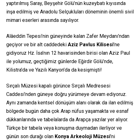
yaptırılmış Saray, Beyşehir Gölü’nün kuzeybatı kıyısında
inşa edilmiş ve Anadolu Selçukluları döneminin önemli sivil
mimari eserleri arasında sayılıyor.
Alâeddin Tepesi’nin güneyinde kalan Zafer Meydanı’ndan
geçiyor ve bir alt caddedeki
Aziz Pavlus Kilisesi
’ne
gidiyoruz Hz. İsa’nın 12 havarisinden birisi olan Aziz Paul
ile yolumuz, geçtiğimiz günlerde Eğirdir Gölü’nde,
Kilistra’da ve Yazılı Kanyon’da da kesişmişti!
Sırçalı Müzesi kapalı görünce Sırçalı Medresesi
Caddesi’nden güneye doğru yürümeye devam ediyoruz.
Aynı zamanda kentsel dönüşüm alanı olarak da ilan edilmiş
bölgede bugün daha çok Arap nüfus yaşamakta ve esnaf
dükkanlarında ve tabelalarda da Arapça yazılar yer alıyor.
Türkçe bir tabela veya konuşma duymadan ilerliyor ve
günün son durağı olan
Konya Arkeoloji Müzesi
’ni