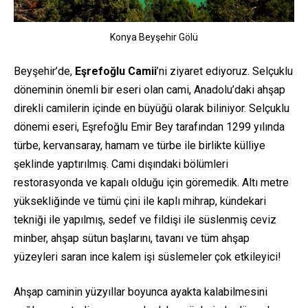
Konya Beyşehir Gölü
Beyşehir’de,
Eşrefoğlu Camii
’ni ziyaret ediyoruz. Selçuklu
döneminin önemli bir eseri olan cami, Anadolu’daki ahşap
direkli camilerin içinde en büyüğü olarak biliniyor. Selçuklu
dönemi eseri, Eşrefoğlu Emir Bey tarafından 1299 yılında
türbe, kervansaray, hamam ve türbe ile birlikte külliye
şeklinde yaptırılmış. Cami dışındaki bölümleri
restorasyonda ve kapalı olduğu için göremedik. Altı metre
yüksekliğinde ve tümü çini ile kaplı mihrap, kündekari
tekniği ile yapılmış, sedef ve fildişi ile süslenmiş ceviz
minber, ahşap sütun başlarını, tavanı ve tüm ahşap
yüzeyleri saran ince kalem işi süslemeler çok etkileyici!
Ahşap caminin yüzyıllar boyunca ayakta kalabilmesini