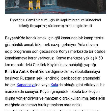
Eşrefoğlu Camii’nin tümü çini ile kaplı mihrabı ve kündekari
tekniği ile yapılmış süslenmiş minberi görülmeli
Beyşehir’de konaklamak için göl kenarında bir kamp tesisi
görmüştük ancak bize pek cazip gelmiyor. Yola devam
edip programın son gecesinde Konya merkezde bir otelde
konaklamaya karar veriyoruz. Konya merkeze yaklaşık 50
km mesafedeki Göktürk Köyü’nün ev sahipliği yaptığı
Kilistra Antik Kenti
’ne vardığımızda hava bulutlanmaya
başlıyor. Rüzgarın şekillendirdiği peribacaları arasındaki
bölge,
Kapadokya
’da veya
Kula
’da olduğu gibi etkileyici bir
manzarada sunuyor. Köyün girişindeki tabela bizi köyün
dışına yönlendiriyor ve mahzen olarak kullanılmış tepelerin
eteğinde aracımızı bırakıp taşların arasındaki