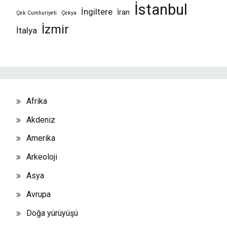
İstanbul
İngiltere
İran
Çek Cumhuriyeti
Çekya
İzmir
İtalya
Afrika
Akdeniz
Amerika
Arkeoloji
Asya
Avrupa
Doğa yürüyüşü