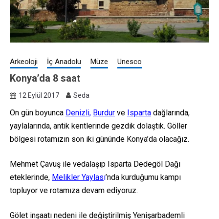
Arkeoloji
İç Anadolu
Müze
Unesco
Konya’da 8 saat
12 Eylül 2017
Seda
On gün boyunca
Denizli
,
Burdur
ve
Isparta
dağlarında,
yaylalarında, antik kentlerinde gezdik dolaştık. Göller
bölgesi rotamızın son iki gününde Konya’da olacağız.
Mehmet Çavuş ile vedalaşıp Isparta Dedegöl Dağı
eteklerinde,
Melikler Yaylas
ı
’nda kurduğumu kampı
topluyor ve rotamıza devam ediyoruz.
Gölet inşaatı nedeni ile değiştirilmiş Yenişarbademli