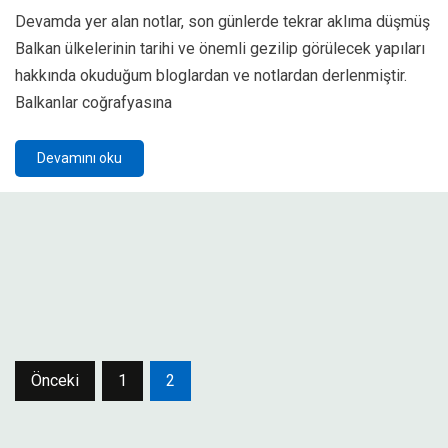
Devamda yer alan notlar, son günlerde tekrar aklıma düşmüş
Balkan ülkelerinin tarihi ve önemli gezilip görülecek yapıları
hakkında okuduğum bloglardan ve notlardan derlenmiştir.
Balkanlar coğrafyasına
Devamını oku
Yazı
Önceki
1
2
sayfalaması