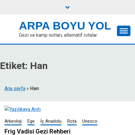
Skip
to
content
ARPA BOYU YOL
Gezi ve kamp notları, alternatif rotalar
Etiket:
Han
Ana sayfa
»
Han
Arkeoloji
Ege
İç Anadolu
Rota
Unesco
Frig Vadisi Gezi Rehberi