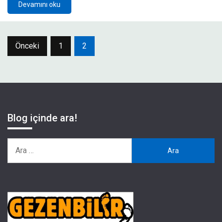
Devamını oku
Yazı
Önceki
1
2
sayfalaması
Blog içinde ara!
Arama: