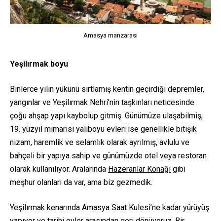
Amasya manzarası
Yeşilırmak boyu
Binlerce yılın yükünü sırtlamış kentin geçirdiği depremler,
yangınlar ve Yeşilırmak Nehri’nin taşkınları neticesinde
çoğu ahşap yapı kaybolup gitmiş. Günümüze ulaşabilmiş,
19. yüzyıl mimarisi yalıboyu evleri ise genellikle bitişik
nizam, haremlik ve selamlık olarak ayrılmış, avlulu ve
bahçeli bir yapıya sahip ve günümüzde otel veya restoran
olarak kullanılıyor. Aralarında
Hazeranlar Konağı
gibi
meşhur olanları da var, ama biz gezmedik.
Yeşilırmak kenarında Amasya Saat Kulesi’ne kadar yürüyüş
yapıyor ve tarihi evler arasından geri dönüyoruz. Bir