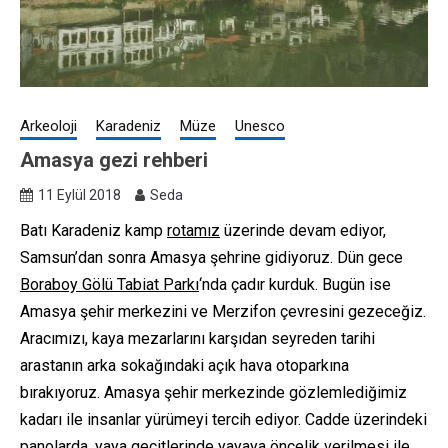
Arkeoloji
Karadeniz
Müze
Unesco
Amasya gezi rehberi
11 Eylül 2018
Seda
Batı Karadeniz kamp
rotamız
üzerinde devam ediyor,
Samsun’dan sonra Amasya şehrine gidiyoruz. Dün gece
Boraboy Gölü Tabiat Parkı
‘nda çadır kurduk. Bugün ise
Amasya şehir merkezini ve Merzifon çevresini gezeceğiz.
Aracımızı, kaya mezarlarını karşıdan seyreden tarihi
arastanın arka sokağındaki açık hava otoparkına
bırakıyoruz. Amasya şehir merkezinde gözlemlediğimiz
kadarı ile insanlar yürümeyi tercih ediyor. Cadde üzerindeki
panolarda, yaya geçitlerinde yayaya öncelik verilmesi ile