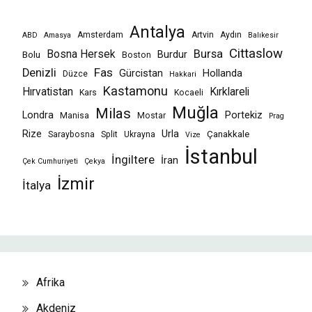
Antalya
Amsterdam
Artvin
Aydın
ABD
Amasya
Balıkesir
Cittaslow
Bursa
Bosna Hersek
Burdur
Bolu
Boston
Fas
Denizli
Gürcistan
Hollanda
Düzce
Hakkari
Kastamonu
Hırvatistan
Kırklareli
Kars
Kocaeli
Muğla
Milas
Londra
Portekiz
Manisa
Mostar
Prag
Rize
Urla
Çanakkale
Saraybosna
Split
Ukrayna
Vize
İstanbul
İngiltere
İran
Çek Cumhuriyeti
Çekya
İzmir
İtalya
Afrika
Akdeniz