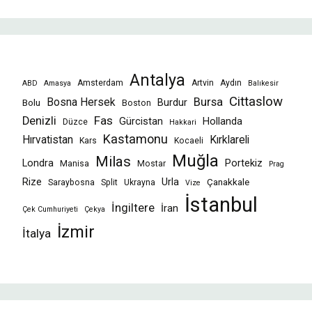
Antalya
Amsterdam
Artvin
Aydın
ABD
Amasya
Balıkesir
Cittaslow
Bursa
Bosna Hersek
Burdur
Bolu
Boston
Fas
Denizli
Gürcistan
Hollanda
Düzce
Hakkari
Kastamonu
Hırvatistan
Kırklareli
Kars
Kocaeli
Muğla
Milas
Londra
Portekiz
Manisa
Mostar
Prag
Rize
Urla
Çanakkale
Saraybosna
Split
Ukrayna
Vize
İstanbul
İngiltere
İran
Çek Cumhuriyeti
Çekya
İzmir
İtalya