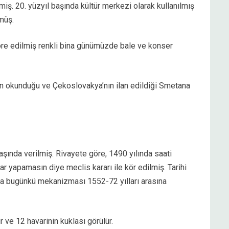
ş. 20. yüzyıl başında kültür merkezi olarak kullanılmış
müş.
re edilmiş renkli bina günümüzde bale ve konser
in okunduğu ve Çekoslovakya’nın ilan edildiği Smetana
başında verilmiş. Rivayete göre, 1490 yılında saati
ar yapamasın diye meclis kararı ile kör edilmiş. Tarihi
da bugünkü mekanizması 1552-72 yılları arasına
r ve 12 havarinin kuklası görülür.