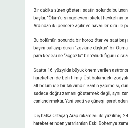
Bir dakika süren gösteri, saatin solunda bulunan
başlar. “Ölüm”ü simgeleyen iskelet heykelinin sol
Ardından iki pencere açılır ve havariler sıra ile 
Bu bölümün sonunda bir horoz öter ve saat başını
başını sallayıp duran “zevkine düşkün” bir Osman
para kesesi ile “açgözlü” bir Yahudi figürü sıralan
Saatte 16. yüzyılda büyük önem verilen astronom
hareketleri de belirtilmiş. Üst bölümdeki zodya
alt bölüm ise bir takvimdir. Saatin yapımcısı, d
sadece doğru zamanı göstermek değil, aynı zama
canlandırmaktır. Yani saati ve güneşi işaret eden 
Dış halka Ortaçağ Arap rakamları ile yazılmış. 
hareketlerinden yararlanılan Eski Bohemya zaman