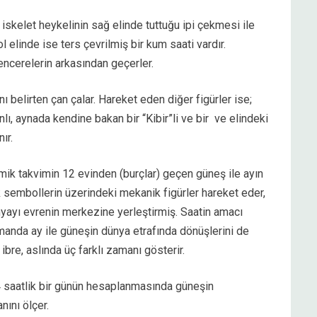
 iskelet heykelinin sağ elinde tuttuğu ipi çekmesi ile
 elinde ise ters çevrilmiş bir kum saati vardır.
pencerelerin arkasından geçerler.
 belirten çan çalar. Hareket eden diğer figürler ise;
lı, aynada kendine bakan bir “Kibir”li ve bir ve elindeki
ır.
ik takvimin 12 evinden (burçlar) geçen güneş ile ayın
k sembollerin üzerindeki mekanik figürler hareket eder,
ünyayı evrenin merkezine yerleştirmiş. Saatin amacı
nda ay ile güneşin dünya etrafında dönüşlerini de
ibre, aslında üç farklı zamanı gösterir.
24 saatlik bir günün hesaplanmasında güneşin
ını ölçer.