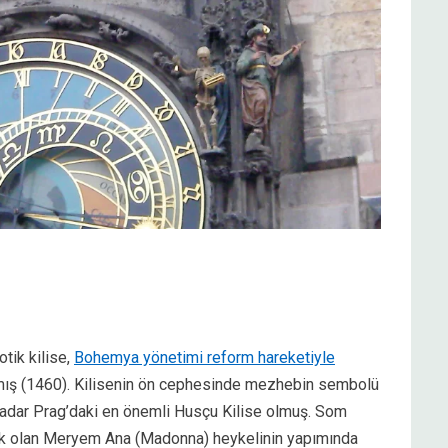
otik kilise,
Bohemya yönetimi reform hareketiyle
ımış (1460). Kilisenin ön cephesinde mezhebin sembolü
 kadar Prag’daki en önemli Husçu Kilise olmuş. Som
cak olan Meryem Ana (Madonna) heykelinin yapımında