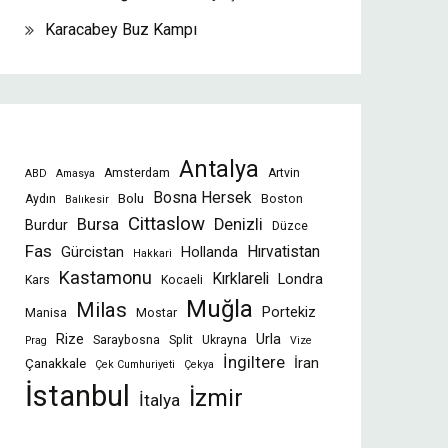
Karacabey Buz Kampı
Antalya
Amsterdam
Artvin
ABD
Amasya
Bosna Hersek
Bolu
Aydın
Boston
Balıkesir
Cittaslow
Bursa
Denizli
Burdur
Düzce
Fas
Gürcistan
Hollanda
Hırvatistan
Hakkari
Kastamonu
Kırklareli
Londra
Kars
Kocaeli
Muğla
Milas
Portekiz
Manisa
Mostar
Rize
Urla
Saraybosna
Split
Ukrayna
Prag
Vize
İngiltere
İran
Çanakkale
Çek Cumhuriyeti
Çekya
İstanbul
İzmir
İtalya