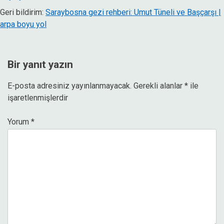
Geri bildirim:
Saraybosna gezi rehberi: Umut Tüneli ve Başçarşı |
arpa boyu yol
Bir yanıt yazın
E-posta adresiniz yayınlanmayacak.
Gerekli alanlar
*
ile
işaretlenmişlerdir
Yorum
*