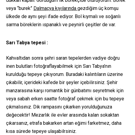
dükkan kapalı. Gördüğüm ilk börekçide oturuyorum. Börek
veya “burek”
Dalmaçya kıyılarında
gezdiğim üç komşu
ülkede de aynı şeyi ifade ediyor. Bol kıymalı ve soğanlı
sarma böreklerin ıspanaklı ve peynirli çeşitler de var.
Sarı Tabya tepesi :
Kahvaltıdan sonra şehri saran tepelerden vadiye doğru
inen bulutları fotoğraflayabilmek için Sarı Tabya’nın
kurulduğu tepeye çıkıyorum. Buradaki kalıntıların üzerine
çıkabilir, içerideki kafede bir şeyler içebilirsiniz. Şehir
manzarasına karşı romantik bir günbatımı seyretmek için
veya sabah erken saatte fotoğraf çekmek için bu tepeye
çıkmalısınız. Dik rampasını çıkarken yorulduğunuza
değecektir! Mezarlık ile evler arasında kalan sokaktan
çıkarsanız, etrafa bakarken artan eğimi farketmez, daha
kısa sürede tepeye ulaşabilrsiniz.