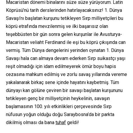
Macaristan dönemi binalarını süze süze yürüyorum. Latin
Köprüsü’nü tarih derslerinden hatırlayacaksınız! 1. Dünya
Savaşı’nı başlatan kurşunu tetikleyen Sırp milliyetçileri bu
köprü etrafında mevzilenmiş ve ilki başarısız olan
teşebbüsten bir gün sonra gelen kurşunlar ile Avusturya-
Macaristan veliaht Ferdinand ile eşi bu köprü çıkışında can
vermiş. Tüm Dünya dengelerini yerinden oynatan 1. Dünya
Savaşı hala can almaya devam ederken Sırp suikastçı yaşı
reşit olmadığı için idam edilmeyerek ömür boyu hapis
cezasına mahkum edilmiş ve zorlu savaş yıllarında vereme
yakalanarak birkaç sene içinde hayatını kaybetmiş. Tüm
dünyayı kan gölüne çeviren bir savaşı başlatan kurşununu
tetikleyen genç bir milliyetçinin heykelinin, savaşın
başlamasının 100. yılı etkinlikleri çerçevesinde Sırp
nüfusun yoğun olduğu doğu Saraybosna’da bir parkta
dikilmiş olması da bana
tuhaf
geldi!