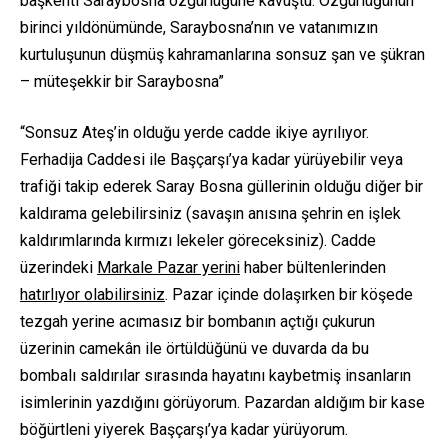
başkenti Saraybosna özgürlüğüne kavuştu. Özgürlüğünün
birinci yıldönümünde, Saraybosna’nın ve vatanımızın
kurtuluşunun düşmüş kahramanlarına sonsuz şan ve şükran
– müteşekkir bir Saraybosna”
“Sonsuz Ateş’in olduğu yerde cadde ikiye ayrılıyor.
Ferhadija Caddesi ile Başçarşı’ya kadar yürüyebilir veya
trafiği takip ederek Saray Bosna güllerinin olduğu diğer bir
kaldırama gelebilirsiniz (savaşın anısına şehrin en işlek
kaldırımlarında kırmızı lekeler göreceksiniz). Cadde
üzerindeki
Markale Pazar yerini
haber bültenlerinden
hatırlıyor olabilirsiniz
. Pazar içinde dolaşırken bir köşede
tezgah yerine acımasız bir bombanın açtığı çukurun
üzerinin camekân ile örtüldüğünü ve duvarda da bu
bombalı saldırılar sırasında hayatını kaybetmiş insanların
isimlerinin yazdığını görüyorum. Pazardan aldığım bir kase
böğürtleni yiyerek Başçarşı’ya kadar yürüyorum.