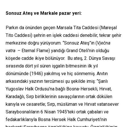
Sonsuz Ateş ve Markale pazar yeri:
Parkın da önünden geçen Marsala Tita Caddesi (Mareşal
Tito Caddesi) şehrin en işlek caddesi denebilir; tekrar şehir
merkezine doğru yürüyorum. “Sonsuz Ateş”in (
Vječna
vatra
– Eternal Flame) yandığı Grand Oteli’nin olduğu
köşede cadde ikiye bölünüyor. Bu ateş, 2. Dünya Savaşı
sırasında dört yıl süren işgalin bitmesinin ilk yıl
dönümünde (1946) yakılmış ve hiç sönmemiş. Anıtın
arkasındaki yazının tercümesi şu şekilde imiş: “Şanlı
Yugoslav Halk Ordusu’na bağlı Bosna-Hersekli, Hırvat,
Karadağlı, Sırp birliklerinin savaşçılarının ortak dökülen
kanıyla ve cesaretle; Sırp, müslüman ve Hırvat vatansever
Saraybosnalıların 6 Nisan 1945’teki ortak çabaları ve
fedakarlıklarıyla Bosna Hersek Halk Cumhuriyeti’nin