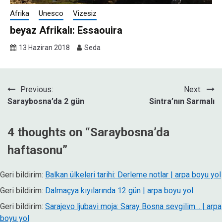
Afrika
Unesco
Vizesiz
beyaz Afrikalı: Essaouira
13 Haziran 2018
Seda
Yazı
Previous:
Next:
Saraybosna’da 2 gün
Sintra’nın Sarmalı
gezinmesi
4 thoughts on “
Saraybosna’da
haftasonu
”
Geri bildirim:
Balkan ülkeleri tarihi: Derleme notlar | arpa boyu yol
Geri bildirim:
Dalmaçya kıyılarında 12 gün | arpa boyu yol
Geri bildirim:
Sarajevo ljubavi moja: Saray Bosna sevgilim… | arpa
boyu yol