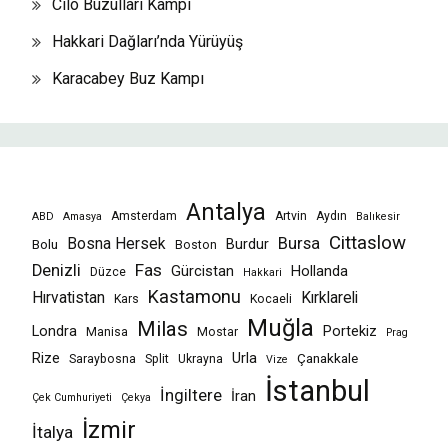
Cilo Buzulları Kampı
Hakkari Dağları’nda Yürüyüş
Karacabey Buz Kampı
Antalya
Amsterdam
Artvin
Aydın
ABD
Amasya
Balıkesir
Cittaslow
Bursa
Bosna Hersek
Burdur
Bolu
Boston
Fas
Denizli
Gürcistan
Hollanda
Düzce
Hakkari
Kastamonu
Hırvatistan
Kırklareli
Kars
Kocaeli
Muğla
Milas
Londra
Portekiz
Manisa
Mostar
Prag
Rize
Urla
Çanakkale
Saraybosna
Split
Ukrayna
Vize
İstanbul
İngiltere
İran
Çek Cumhuriyeti
Çekya
İzmir
İtalya