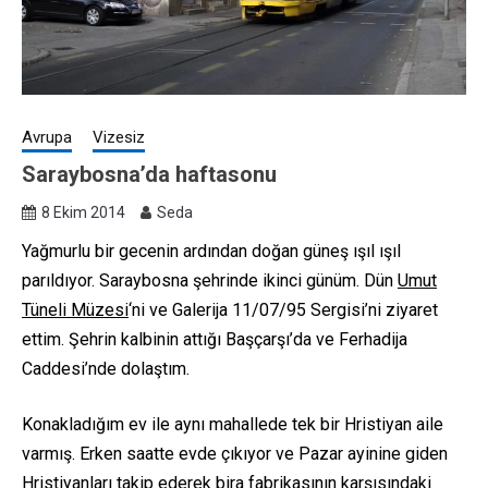
Avrupa
Vizesiz
Saraybosna’da haftasonu
8 Ekim 2014
Seda
Yağmurlu bir gecenin ardından doğan güneş ışıl ışıl
parıldıyor. Saraybosna şehrinde ikinci günüm. Dün
Umut
Tüneli Müzesi
‘ni ve Galerija 11/07/95 Sergisi’ni ziyaret
ettim. Şehrin kalbinin attığı Başçarşı’da ve Ferhadija
Caddesi’nde dolaştım.
Konakladığım ev ile aynı mahallede tek bir Hristiyan aile
varmış. Erken saatte evde çıkıyor ve Pazar ayinine giden
Hristiyanları takip ederek bira fabrikasının karşısındaki