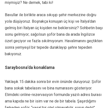
miymişiz? Ne demek, tabi ki!
Bavullar ile birlikte araca sıkışıp şehir merkezine doğru
yola düşüyoruz. Boşnakça konuşan üç kişi ve İtalya’dan
gelmiş biri İtalyan üç kişiden ne beklersiniz? Sohbetin başı
sonu gelmiyor; sağolsun şoför bana da arada İngilizce
özet geçiyor ve fazla sıkılmıyorum. Havalimanını geçtikten
sonra yemyeşil bir tepede duraklayıp şehre tepeden
bakıyoruz.
Saraybosna’da konaklama
Yaklaşık 15 dakika sonra bir evin önünde duruyoruz. Şoför
bana sokak tabelasını ve bina numarasını gösteriyor.
Elimdeki online-rezervasyon formunda yazılı adres burası
ama kapıda ne bir isim var ne de bir tabela. Şaşırdığımı
farkeden şoför, “yasal bir otel olmayabilir, sorun değil”