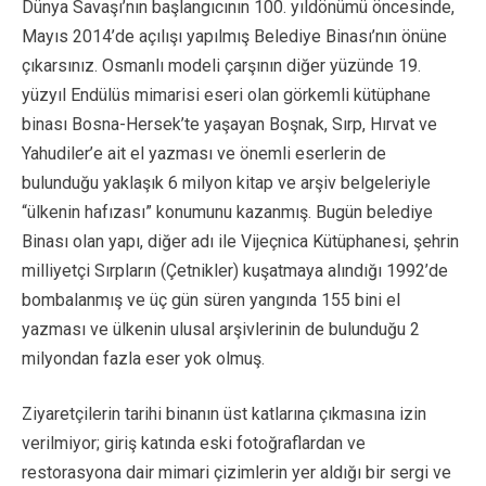
Dünya Savaşı’nın başlangıcının 100. yıldönümü öncesinde,
Mayıs 2014’de açılışı yapılmış Belediye Binası’nın önüne
çıkarsınız. Osmanlı modeli çarşının diğer yüzünde 19.
yüzyıl Endülüs mimarisi eseri olan görkemli kütüphane
binası Bosna-Hersek’te yaşayan Boşnak, Sırp, Hırvat ve
Yahudiler’e ait el yazması ve önemli eserlerin de
bulunduğu yaklaşık 6 milyon kitap ve arşiv belgeleriyle
“ülkenin hafızası” konumunu kazanmış. Bugün belediye
Binası olan yapı, diğer adı ile Vijeçnica Kütüphanesi, şehrin
milliyetçi Sırpların (Çetnikler) kuşatmaya alındığı 1992’de
bombalanmış ve üç gün süren yangında 155 bini el
yazması ve ülkenin ulusal arşivlerinin de bulunduğu 2
milyondan fazla eser yok olmuş.
Ziyaretçilerin tarihi binanın üst katlarına çıkmasına izin
verilmiyor; giriş katında eski fotoğraflardan ve
restorasyona dair mimari çizimlerin yer aldığı bir sergi ve