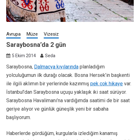
Avrupa
Müze
Vizesiz
Saraybosna’da 2 gün
5 Ekim 2014
Seda
Saraybosna,
Dalmaçya kıyılarında
planladığım
yolculuğumun ilk durağı olacak. Bosna Hersek’in başkenti
ile ilgili aklımın bir yerlerinde kazınmış
pek çok hikaye
var.
İstanbul’dan Saraybosna uçuşu yaklaşık iki saat sürüyor.
Saraybosna Havalimanı’na vardığımda saatimi de bir saat
geriye alıyor ve günlük güneşlik yeni bir sabaha
başlıyorum.
Haberlerde gördüğüm, kurgularla izlediğim kanamış