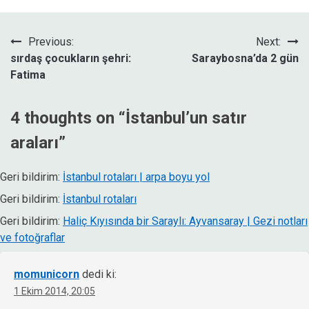
Yazı
Previous:
Next:
sırdaş çocukların şehri:
Saraybosna’da 2 gün
gezinmesi
Fatima
4 thoughts on “
İstanbul’un satır
araları
”
Geri bildirim:
İstanbul rotaları | arpa boyu yol
Geri bildirim:
İstanbul rotaları
Geri bildirim:
Haliç Kıyısında bir Saraylı: Ayvansaray | Gezi notları
ve fotoğraflar
momunicorn
dedi ki:
1 Ekim 2014, 20:05