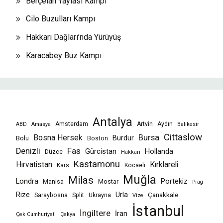
Berçelan Yaylası Kampı
Cilo Buzulları Kampı
Hakkari Dağları’nda Yürüyüş
Karacabey Buz Kampı
Antalya
Amsterdam
Artvin
Aydın
ABD
Amasya
Balıkesir
Cittaslow
Bursa
Bosna Hersek
Burdur
Bolu
Boston
Fas
Denizli
Gürcistan
Hollanda
Düzce
Hakkari
Kastamonu
Hırvatistan
Kırklareli
Kars
Kocaeli
Muğla
Milas
Londra
Portekiz
Manisa
Mostar
Prag
Rize
Urla
Çanakkale
Saraybosna
Split
Ukrayna
Vize
İstanbul
İngiltere
İran
Çek Cumhuriyeti
Çekya