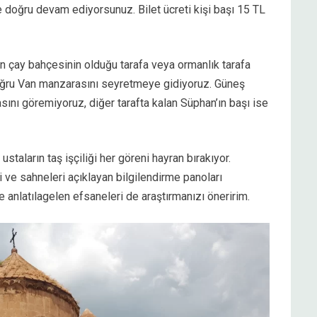
 doğru devam ediyorsunuz. Bilet ücreti kişi başı 15 TL
n çay bahçesinin olduğu tarafa veya ormanlık tarafa
doğru Van manzarasını seyretmeye gidiyoruz. Güneş
nı göremiyoruz, diğer tarafta kalan Süphan’ın başı ise
staların taş işçiliği her göreni hayran bırakıyor.
i ve sahneleri açıklayan bilgilendirme panoları
e anlatılagelen efsaneleri de araştırmanızı öneririm.