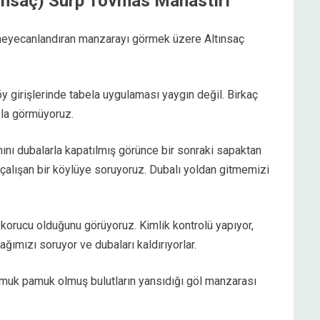
tınsaç) Surp Tovmas Manastırı
heyecanlandıran manzarayı görmek üzere Altınsaç
y girişlerinde tabela uygulaması yaygın değil. Birkaç
ela görmüyoruz.
ımını dubalarla kapatılmış görünce bir sonraki sapaktan
çalışan bir köylüye soruyoruz. Dubalı yoldan gitmemizi
 korucu olduğunu görüyoruz. Kimlik kontrolü yapıyor,
ğımızı soruyor ve dubaları kaldırıyorlar.
uk pamuk olmuş bulutların yansıdığı göl manzarası