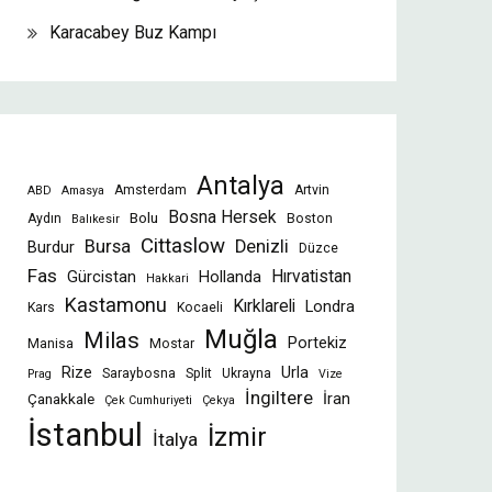
Karacabey Buz Kampı
Antalya
Amsterdam
Artvin
ABD
Amasya
Bosna Hersek
Bolu
Aydın
Boston
Balıkesir
Cittaslow
Bursa
Denizli
Burdur
Düzce
Fas
Gürcistan
Hollanda
Hırvatistan
Hakkari
Kastamonu
Kırklareli
Londra
Kars
Kocaeli
Muğla
Milas
Portekiz
Manisa
Mostar
Rize
Urla
Saraybosna
Split
Ukrayna
Prag
Vize
İngiltere
İran
Çanakkale
Çek Cumhuriyeti
Çekya
İstanbul
İzmir
İtalya