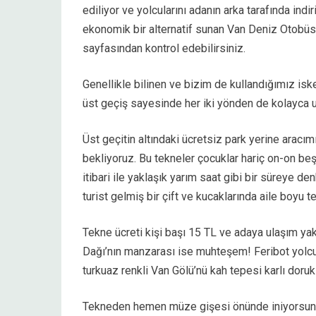
ediliyor ve yolcularını adanın arka tarafında ind
ekonomik bir alternatif sunan Van Deniz Otobüsü
sayfasından kontrol edebilirsiniz.
Genellikle bilinen ve bizim de kullandığımız isk
üst geçiş sayesinde her iki yönden de kolayca
Üst geçitin altındaki ücretsiz park yerine aracım
bekliyoruz. Bu tekneler çocuklar hariç on-on beş
itibari ile yaklaşık yarım saat gibi bir süreye de
turist gelmiş bir çift ve kucaklarında aile boyu t
Tekne ücreti kişi başı 15 TL ve adaya ulaşım yak
Dağı’nın manzarası ise muhteşem! Feribot yolcu
turkuaz renkli Van Gölü’nü kah tepesi karlı doru
Tekneden hemen müze gişesi önünde iniyorsunuz