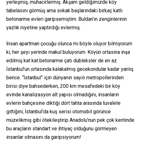
yerleşmiş, muhacirlermiş. Akşam geldiğimizde köy
tabelasını görmüş ama sokak başlarındaki birkaç katlı
betonarme evleri garipsemiştim. Buldan’ın zenginlerinin
yazlık niyetine yaptırdığı evlermiş.
İnsan apartman çocuğu olunca mı böyle oluyor bilmiyorum
ki, her şeyi yerinde makul buluyorum. Köyün ortasına inşa
edilmiş kat kat betonarme çatı dubleksler de en az
İstanbul’un ortasında kalakalmış gecekondular kadar yanlış
bence. “İstanbul” için dünyanın sayılı metropollerinden
birisi diye bahsederken, 200 km mesafedeki bir köy
evinde kanalizasyon alt yapısı olmadığını, insanların
evlerin bahçesine diktiği dört tahta arasında tuvalete
gittiğini; İstanbul’da kuş serisi otomobil görünce
müzelikmiş gibi ötekileştirip Anadolu’nun pek çok kentinde
bu araçların standart ve ihtiyaç olduğunu görmeyen
insanlar olmasını da garipsiyorum!