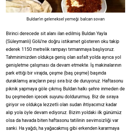
Buldan’ın geleneksel yemeği: balcan sovan
Birinci derecede sit alanı ilan edilmiş Buldan Yayla
(Süleymanlı) Gölü’ne doğru istikamet gösteren oku takip
ederek 1150 metrelik rampayı tırmanmaya başlıyoruz.
Tahminimizden oldukça geniş olan asfalt yolda ayrıca yol
genişletme çalışması da devam etmekte. İş makinalarının
park ettiği bir virajda, çeşme (baş çeşme) başında
duraklamış araçların peşi sıra biz de duruyoruz. Haftasonu
piknik yapmaya göle çıkmış Buldan halkı şehre inmeden de
bu çeşmeden içecek suyunu doldururmuş. Biz de sıraya
giriyor ve oldukça lezzetli olan sudan ihtiyacımız kadar
alıp yola öyle devam ediyoruz. Bizim yoldaki ilk günümüz
olsa da havada biten haftasonu tatilinin sevimsizliği var
sanki. Ha yağdı, ha yağacakmış gibi erkenden kararmaya