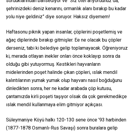
sorduklarından bahsediyor ve “Siz otel arıyordunuz da,
şehrinizdeki deniz kenarını, ormanlık alanı bırakıp bu kadar
yolu niye geldiniz” diye soruyor. Haksız diyemem!
Haftasonu piknik yapan insanlar, çöplerini poşetlemiş ve
ağaç diplerinde bırakıp gitmişler. Ee ne olacak bu çöpler
derseniz, tabi ki belediye gelip toplamayacak. Öğreniyoruz
ki, merada otlayan inekler onları önce koklayıp sonra da
olduğu gibi yutuyormuş. Kestikleri hayvanların
midelerinden poşet halinde çıkan çöpleri, ıslak mendil
kalıntılarının yumak yumak olup hayvanı nasıl boğduğunu
dinledikten sonra, her ne kadar arabada çöp kutusu,
çantamızda kirli poşeti taşıyor olsak da çok gerekmedikçe
ıslak mendil kullanmaya elim gitmiyor açıkçası.
Süleymaniye Köyü halkı 120-130 sene önce ’93 harbinden
(1877-1878 Osmanlı-Rus Savaşı) sonra buralara gelip