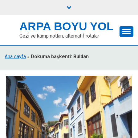
Skip
to
content
ARPA BOYU YOL
Gezi ve kamp notları, alternatif rotalar
Ana sayfa
»
Dokuma başkenti: Buldan