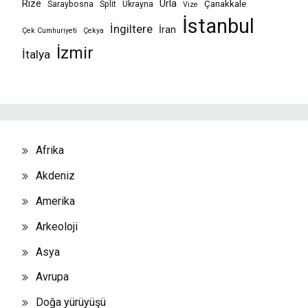
Rize
Urla
Çanakkale
Saraybosna
Split
Ukrayna
Vize
İstanbul
İngiltere
İran
Çek Cumhuriyeti
Çekya
İzmir
İtalya
Afrika
Akdeniz
Amerika
Arkeoloji
Asya
Avrupa
Doğa yürüyüşü