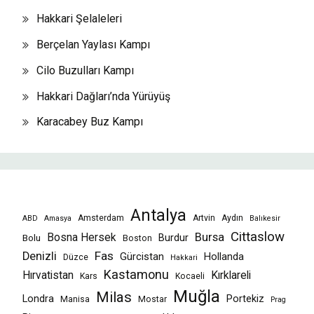
Hakkari Şelaleleri
Berçelan Yaylası Kampı
Cilo Buzulları Kampı
Hakkari Dağları’nda Yürüyüş
Karacabey Buz Kampı
Antalya
Amsterdam
Artvin
Aydın
ABD
Amasya
Balıkesir
Cittaslow
Bursa
Bosna Hersek
Burdur
Bolu
Boston
Fas
Denizli
Gürcistan
Hollanda
Düzce
Hakkari
Kastamonu
Hırvatistan
Kırklareli
Kars
Kocaeli
Muğla
Milas
Londra
Portekiz
Manisa
Mostar
Prag