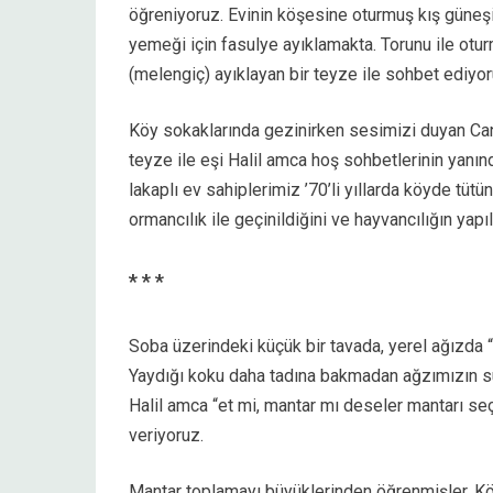
öğreniyoruz. Evinin köşesine oturmuş kış güneşi
yemeği için fasulye ayıklamakta. Torunu ile otu
(melengiç) ayıklayan bir teyze ile sohbet ediyor
Köy sokaklarında gezinirken sesimizi duyan Can
teyze ile eşi Halil amca hoş sohbetlerinin yanın
lakaplı ev sahiplerimiz ’70’li yıllarda köyde tüt
ormancılık ile geçinildiğini ve hayvancılığın yapı
* * *
Soba üzerindeki küçük bir tavada, yerel ağızda 
Yaydığı koku daha tadına bakmadan ağzımızın sul
Halil amca “et mi, mantar mı deseler mantarı se
veriyoruz.
Mantar toplamayı büyüklerinden öğrenmişler. Kö