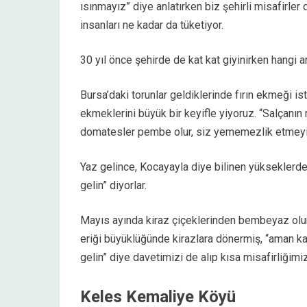
ısınmayız” diye anlatırken biz şehirli misafirl
insanları ne kadar da tüketiyor.
30 yıl önce şehirde de kat kat giyinirken hangi ar
Bursa’daki torunlar geldiklerinde fırın ekmeği is
ekmeklerini büyük bir keyifle yiyoruz. “Salçanı
domatesler pembe olur, siz yememezlik etmeyi
Yaz gelince, Kocayayla diye bilinen yükseklerde,
gelin” diyorlar.
Mayıs ayında kiraz çiçeklerinden bembeyaz olu
eriği büyüklüğünde kirazlara dönermiş, “aman k
gelin” diye davetimizi de alıp kısa misafirliğimi
Keles Kemaliye Köyü