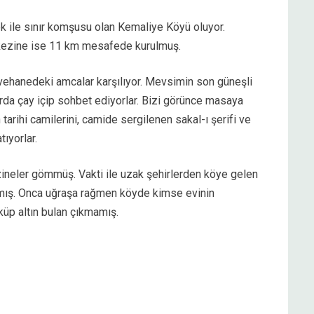
ek ile sınır komşusu olan Kemaliye Köyü oluyor.
rkezine ise 11 km mesafede kurulmuş.
ehanedeki amcalar karşılıyor. Mevsimin son güneşli
da çay içip sohbet ediyorlar. Bizi görünce masaya
 tarihi camilerini, camide sergilenen sakal-ı şerifi ve
tıyorlar.
zineler gömmüş. Vakti ile uzak şehirlerden köye gelen
ramış. Onca uğraşa rağmen köyde kimse evinin
üp altın bulan çıkmamış.