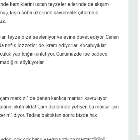
nde kemiklerini ısıtan teyzeler ellerinde de akşam
rmuş, kışın soba üzerinde kavurmalık çitlembik
uz.
an teyze bize sesleniyor ve evine davet ediyor. Canan
da nefis lezzetler de ikram ediyorlar. Kocabıyıklar
üncülük yapıldığını anlatıyor. Günümüzde ise sadece
lmadığını söylüyorlar.
“çam merkizi” de denen kanlıca mantarı kavruluyor.
arını akıtmakta! Çam diplerinde yetişen bu mantar için
çerim” diyor. Tadına baktıktan sonra bizde hak
ydeki pek çok hane yaygın yetişen mantar türünü