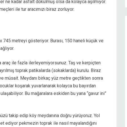
er ne kadar asfalt dökülmüş olsa da kolayca aşılmıyor.
çleri ile tur aracımızı biraz zorluyor.
ı 745 metreyi gösteriyor. Burası, 150 haneli küçük ve
ağlıyor.
 araç ile fazla ilerleyemiyorsunuz. Taş ve kerpiçten
ayrılmış toprak patikalarda (sokaklarda) kurulu. Biraz
ye müsait. Meydanı birkaç yüz metre geçtikten sonra
ocuklar koşarak yuvarlanarak kolayca bu bayırdan
 ulaşabiliyor. Bu mağaralara eskiden bu yana “gavur ini”
müzü takip edip köy meydanına doğru yürüyoruz. Yol
t ediyor pekmezin toprak ile nasıl mayalandığını