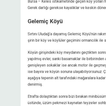
Bursa – Keles istikametinde geçen köy yolları h
Gerek darlığı gerekse kayalıklar ve keskin döneme
Gelemiç Köyü
Sırtını Uludağ’a dayamış Gelemiç Köyü’nün rakım
şirin bir köy ve köylüler geçimini ormancılık ile s
Köyün girişindeki köy meydanını geçtikten sonra
yapılmış evler, sanki basamaklar ile birbirinden 
genişleyen sokaklar ise ancak motor ile geçme
ise bayıra ve köyün sonuna ulaşabiliyorsunuz. Ç
aşağıya tepenin alt tarafındaki mağaralara kadar
denirmiş.
Etrafta dolaştıktan sonra bizi bırakan minibüsü
üstünde, üzüm pekmezi kaynatan teyzeler sohbe