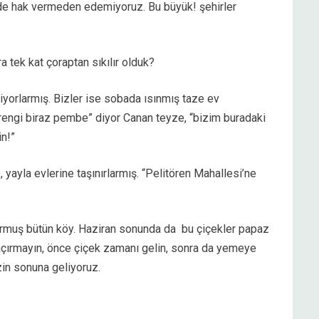
er de hak vermeden edemiyoruz. Bu büyük! şehirler
a tek kat çoraptan sıkılır olduk?
tiyorlarmış. Bizler ise sobada ısınmış taze ev
n rengi biraz pembe” diyor Canan teyze, “bizim buradaki
n!”
 yayla evlerine taşınırlarmış. “Pelitören Mahallesi’ne
rmuş bütün köy. Haziran sonunda da bu çiçekler papaz
açırmayın, önce çiçek zamanı gelin, sonra da yemeye
zin sonuna geliyoruz.