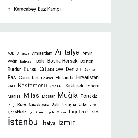
Karacabey Buz Kampı
Antalya
Amsterdam
Artvin
ABD
Amasya
Bosna Hersek
Bolu
Aydın
Boston
Balıkesir
Cittaslow
Bursa
Denizli
Burdur
Düzce
Fas
Gürcistan
Hollanda
Hırvatistan
Hakkari
Kastamonu
Kırklareli
Londra
Kars
Kocaeli
Muğla
Milas
Portekiz
Manisa
Mostar
Rize
Urla
Saraybosna
Split
Ukrayna
Prag
Vize
İngiltere
İran
Çanakkale
Çek Cumhuriyeti
Çekya
İstanbul
İzmir
İtalya