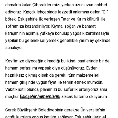
damakta kalan Çiböreklerimizi yerken uzun uzun sohbet
ediyoruz. Kıpçak lehçesinde lezzetli anlamına gelen “Çi”
börek, Eskişehir’e ilk yerleşen Tatar ve Kırım kültürü ile
soframıza kazandırılıyor. Kıyma, soğan ve baharat
karışımının açılmış yufkaya konulup yağda kızartılmasıyla
yapılan bu geleneksel yemek genellikle yarım ay şeklinde
sunuluyor.
Keyfimize diyeceğin olmadığı bu ikindi saatlerinde bir de
hamam sefası mı yapsak diye düşünüyoruz. Evden
hazırlıksız çıkmış olsak da gerekli tüm malzemeleri
hamam girişinde uygun fiyat ile temin etmek mümkün.
Vakit kısıtlı olunca, planımızı bu seferlik erteliyoruz ama
meşhur
Eskişehir hamamlarını
alacak listeme ekliyorum.
Gerek Büyükşehir Belediyesinin gerekse Üniversite’nin
açtığı kurslara yoğun katılım sağlayan Eskişehirlilerin el