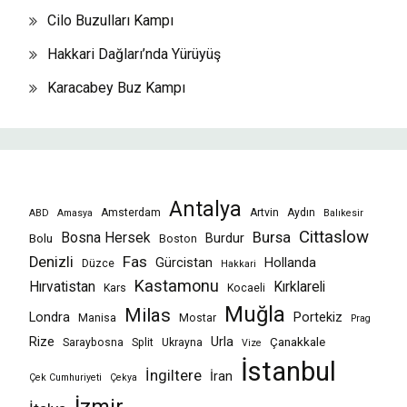
Cilo Buzulları Kampı
Hakkari Dağları’nda Yürüyüş
Karacabey Buz Kampı
Antalya
Amsterdam
Artvin
Aydın
ABD
Amasya
Balıkesir
Cittaslow
Bursa
Bosna Hersek
Burdur
Bolu
Boston
Fas
Denizli
Gürcistan
Hollanda
Düzce
Hakkari
Kastamonu
Hırvatistan
Kırklareli
Kars
Kocaeli
Muğla
Milas
Londra
Portekiz
Manisa
Mostar
Prag
Rize
Urla
Çanakkale
Saraybosna
Split
Ukrayna
Vize
İstanbul
İngiltere
İran
Çek Cumhuriyeti
Çekya
İzmir