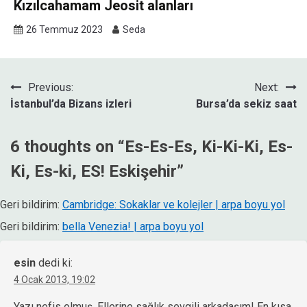
Kızılcahamam Jeosit alanları
26 Temmuz 2023
Seda
Yazı
Previous:
Next:
İstanbul’da Bizans izleri
Bursa’da sekiz saat
gezinmesi
6 thoughts on “
Es-Es-Es, Ki-Ki-Ki, Es-
Ki, Es-ki, ES! Eskişehir
”
Geri bildirim:
Cambridge: Sokaklar ve kolejler | arpa boyu yol
Geri bildirim:
bella Venezia! | arpa boyu yol
esin
dedi ki:
4 Ocak 2013, 19:02
Yazı nefis olmuş. Ellerine sağlık sevgili arkadaşım! En kısa