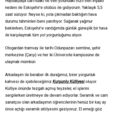
Haydarpaşa Garı’ndaki ve tren yolundaki hızlı tren inşaatı
nedeni ile Eskişehir’e otobüs ile gidiyorum. Yaklaşık 5,5
saat sürüyor. Neyse ki, yola çıkmadan baktığım hava
durumu tahminleri beni yanıltıyor. Sağanak yağmur
beklerken, Eskişehir’e vardığımda günlük güneşlik bir hava
ile karşılaşmak tüm yol yorgunluğumu alıyor.
Otogardan tramvay ile tarihi Odunpazarı semtine, şehir
merkezine (Çarşı) ve her iki Üniversite kampüsüne de
ulaşmak mümkün.
Arkadaşım ile beraber ilk durağımız, birer yorgunluk
kahvesi de içebileceğimiz
Kurşunlu Külliyesi
oluyor.
Külliye önünde tezgah açmış teyzeler, el işlerini
sergilerken üretmeye de devam ediyorlar. Seramik ve cam
sanatçısı olan arkadaşımın öğrencilerinin henüz bir kaç ay
önce açtığı seramik atölyesini geziyoruz. El emeği göz