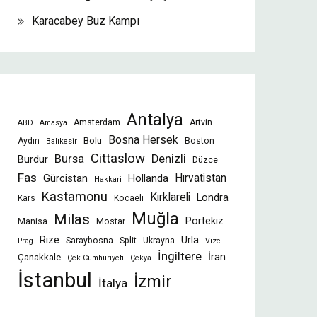
Karacabey Buz Kampı
Antalya
Amsterdam
Artvin
ABD
Amasya
Bosna Hersek
Bolu
Aydın
Boston
Balıkesir
Cittaslow
Bursa
Denizli
Burdur
Düzce
Fas
Gürcistan
Hollanda
Hırvatistan
Hakkari
Kastamonu
Kırklareli
Londra
Kars
Kocaeli
Muğla
Milas
Portekiz
Manisa
Mostar
Rize
Urla
Saraybosna
Split
Ukrayna
Prag
Vize
İngiltere
İran
Çanakkale
Çek Cumhuriyeti
Çekya
İstanbul
İzmir
İtalya