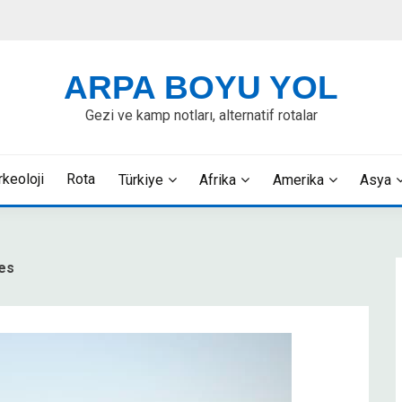
ARPA BOYU YOL
Gezi ve kamp notları, alternatif rotalar
rkeoloji
Rota
Türkiye
Afrika
Amerika
Asya
des