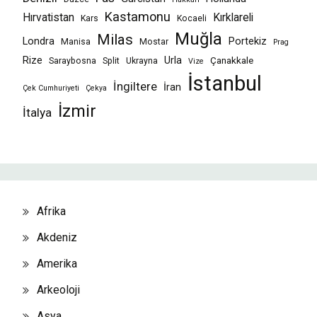
Kastamonu
Hırvatistan
Kırklareli
Kars
Kocaeli
Muğla
Milas
Londra
Portekiz
Manisa
Mostar
Prag
Rize
Urla
Çanakkale
Saraybosna
Split
Ukrayna
Vize
İstanbul
İngiltere
İran
Çek Cumhuriyeti
Çekya
İzmir
İtalya
Afrika
Akdeniz
Amerika
Arkeoloji
Asya