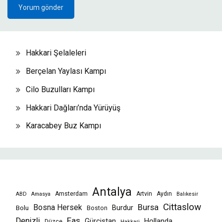
Hakkari Şelaleleri
Berçelan Yaylası Kampı
Cilo Buzulları Kampı
Hakkari Dağları’nda Yürüyüş
Karacabey Buz Kampı
Antalya
Amsterdam
Artvin
Aydın
ABD
Amasya
Balıkesir
Cittaslow
Bursa
Bosna Hersek
Burdur
Bolu
Boston
Fas
Denizli
Gürcistan
Hollanda
Düzce
Hakkari