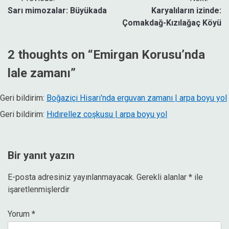
Yazı
Sarı mimozalar: Büyükada
Karyalıların izinde:
gezinmesi
Çomakdağ-Kızılağaç Köyü
2 thoughts on “
Emirgan Korusu’nda
lale zamanı
”
Geri bildirim:
Boğaziçi Hisarı'nda erguvan zamanı | arpa boyu yol
Geri bildirim:
Hıdırellez coşkusu | arpa boyu yol
Bir yanıt yazın
E-posta adresiniz yayınlanmayacak.
Gerekli alanlar
*
ile
işaretlenmişlerdir
Yorum
*