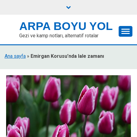
Skip
to
content
ARPA BOYU YOL
Gezi ve kamp notları, alternatif rotalar
Ana sayfa
»
Emirgan Korusu’nda lale zamanı