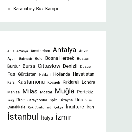
Karacabey Buz Kampı
Antalya
Amsterdam
Artvin
ABD
Amasya
Bosna Hersek
Bolu
Aydın
Boston
Balıkesir
Cittaslow
Bursa
Denizli
Burdur
Düzce
Fas
Gürcistan
Hollanda
Hırvatistan
Hakkari
Kastamonu
Kırklareli
Londra
Kars
Kocaeli
Muğla
Milas
Portekiz
Manisa
Mostar
Rize
Urla
Saraybosna
Split
Ukrayna
Prag
Vize
İngiltere
İran
Çanakkale
Çek Cumhuriyeti
Çekya
İstanbul
İzmir
İtalya