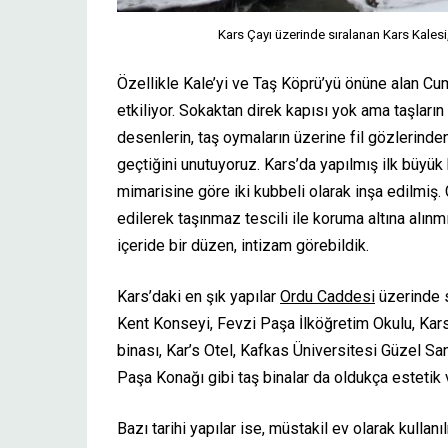
Kars Çayı üzerinde sıralanan Kars Kale
Özellikle Kale’yi ve Taş Köprü’yü önüne alan C
etkiliyor. Sokaktan direk kapısı yok ama taşların
desenlerin, taş oymaların üzerine fil gözlerinden
geçtiğini unutuyoruz. Kars’da yapılmış ilk büy
mimarisine göre iki kubbeli olarak inşa edilmiş
edilerek taşınmaz tescili ile koruma altına alı
içeride bir düzen, intizam görebildik.
Kars’daki en şık yapılar
Ordu Caddesi
üzerinde s
Kent Konseyi, Fevzi Paşa İlköğretim Okulu, Kar
binası, Kar’s Otel, Kafkas Üniversitesi Güzel Sa
Paşa Konağı gibi taş binalar da oldukça estetik
Bazı tarihi yapılar ise, müstakil ev olarak kull