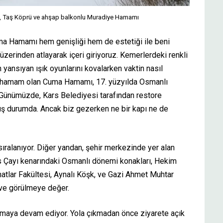
si, Taş Köprü ve ahşap balkonlu Muradiye Hamamı
uma Hamamı hem genişliği hem de estetiği ile beni
 üzerinden atlayarak içeri giriyoruz. Kemerlerdeki renkli
 yansıyan ışık oyunlarını kovalarken vaktin nasıl
ük hamam olan Cuma Hamamı, 17. yüzyılda Osmanlı
. Günümüzde, Kars Belediyesi tarafından restore
nmış durumda. Ancak biz gezerken ne bir kapı ne de
ıralanıyor. Diğer yandan, şehir merkezinde yer alan
s Çayı kenarındaki Osmanlı dönemi konakları, Hekim
natlar Fakültesi, Aynalı Köşk, ve Gazi Ahmet Muhtar
 ve görülmeye değer.
anılmaya devam ediyor. Yola çıkmadan önce ziyarete açık