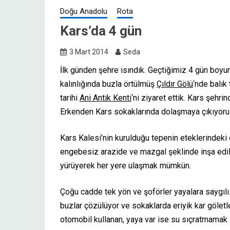
Doğu Anadolu
Rota
Kars’da 4 gün
3 Mart 2014
Seda
İlk günden şehre ısındık. Geçtiğimiz 4 gün boy
kalınlığında buzla örtülmüş
Çıldır Gölü
‘nde balık
tarihi
Ani Antik Kenti
‘ni ziyaret ettik. Kars şehr
Erkenden Kars sokaklarında dolaşmaya çıkıyoru
Kars Kalesi’nin kurulduğu tepenin eteklerindeki
engebesiz arazide ve mazgal şeklinde inşa edi
yürüyerek her yere ulaşmak mümkün.
Çoğu cadde tek yön ve şoförler yayalara saygılı
buzlar çözülüyor ve sokaklarda eriyik kar göletl
otomobil kullanan, yaya var ise su sıçratmamak 