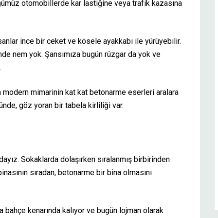
ümüz otomobillerde kar lastiğine veya trafik kazasına
anlar ince bir ceket ve kösele ayakkabı ile yürüyebilir.
imde nem yok. Şansımıza bugün rüzgar da yok ve
.
ma modern mimarinin kat kat betonarme eserleri aralara
nde, göz yoran bir tabela kirliliği var.
dayız. Sokaklarda dolaşırken sıralanmış birbirinden
 binasının sıradan, betonarme bir bina olmasını
fta bahçe kenarında kalıyor ve bugün lojman olarak