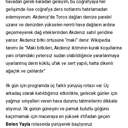
havadan gerek karadan geleyim, bu coğrafyaya her
gelişimde lise coğrafya ders notlarımı hatırlamadan
edemiyorum. Akdeniz’de Toros dağları denize paralel
uzanır ve denizden yükselen nemli hava dağların ardına
geçemeyerek dağ eteklerinden Akdeniz sahil şeridine
yansır. Akdeniz bitki örtüsüne “maki” denir. Wikipedia
tanımı ile “Maki bitkileri, Akdeniz ikliminin kurak koşullarına
yani ortamdaki yetersiz sudan olabildiğince yararlanmaya
uyarlanmış derin köklü, ufak ve sert yapılı, hatta dikenli
ağaçlık ve çalılardır”.
İlk gün için programda üç farklı yürüyüş rotası var. Üç
arkadaş olarak katıldığımız etkinlikte, gelecek günler için
yağmur sinyalleri veren hava durumu tahminlerini dikkate
alıyoruz. İlk günün güneşini ve pamuk bulutlu göğünü
kaçırmamak için maceraya en yüksek irtifadan geçen
Belen Yayla
rotasında yürüyerek başlıyoruz.