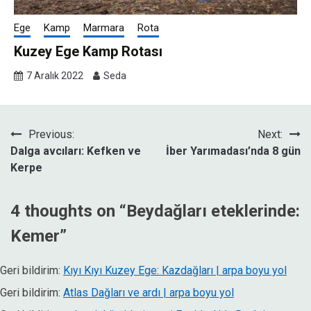
Ege
Kamp
Marmara
Rota
Kuzey Ege Kamp Rotası
7 Aralık 2022
Seda
Yazı
Previous:
Next:
Dalga avcıları: Kefken ve
İber Yarımadası’nda 8 gün
gezinmesi
Kerpe
4 thoughts on “
Beydağları eteklerinde:
Kemer
”
Geri bildirim:
Kıyı Kıyı Kuzey Ege: Kazdağları | arpa boyu yol
Geri bildirim:
Atlas Dağları ve ardı | arpa boyu yol