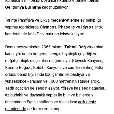
Kumluca sahil bandı boyunca Akdeniz’e paralel olarak
Gelidonya Burnu
’na kadar uzanıyor.
Tarihte Pamfilya ve Likya medeniyetlerine ev sahipliği
yapmış topraklarda
Olympos
,
Phaselis
ve
İdyros
antik
kentlerini de Milli Park sınırları içinde kalıyor!
Deniz seviyesinden 2365 rakımlı
Tahtalı Dağ
zirvesine
kadar yükselen bölgede, zengin biyolojik çeşitliği ve
doğal-jeolojik oluşumları da görülüyor (Göynük Kanyonu,
Kesme Boğazı, Beldibi Kanyonu ve cadı kazanları). Bitki
örtüsü deniz kıyısında kızılçamlar ile başlıyor ve
yükseldikçe karaçam ve 1000 metrenin üstünde ardıç,
sedir ağaçları ile zenginleşiyor. Yöreye has sedir ağaçları,
az budaklı ve dayanıklı yapısı ile bilir ve binlerce yıl
öncesinden Egeli kaşiflerin ve tüccarların
açık deniz
gemilerinde
de tercih edilirmiş.