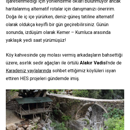
işaretlenmediği için yönlendirme okları bulunmuyor ancak
haritalanmış alternatif rotalar için danışmanızı öneririm.
Doğa ile iç içe yürürken, deniz-güneş tatiline alternatif
olarak oldukça keyifli bir gün geçirebilirsiniz. Günün
sonunda, izdüşüm olarak Kemer – Kumluca arasında
yaklaşık yedi saat yürümüşüz!
Köy kahvesinde çay molası vermiş arkadaşların bahsettiği
üzere, asırlık sedir ağaçları ile örtülü
Alakır Vadisi
’nde de
Karadeniz yaylalarında
sohbet ettiğimiz köylüleri isyan
ettiren HES projeleri gündemde imiş.