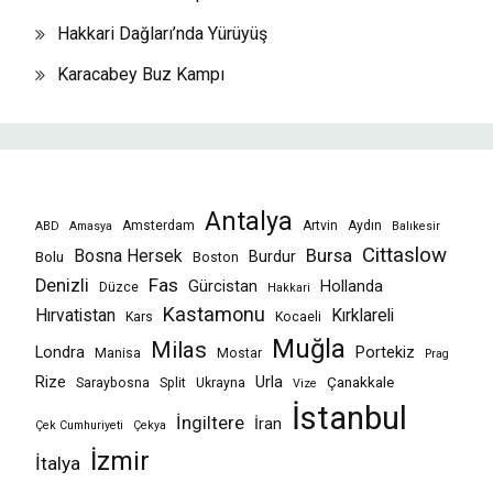
Hakkari Dağları’nda Yürüyüş
Karacabey Buz Kampı
Antalya
Amsterdam
Artvin
Aydın
ABD
Amasya
Balıkesir
Cittaslow
Bursa
Bosna Hersek
Burdur
Bolu
Boston
Fas
Denizli
Gürcistan
Hollanda
Düzce
Hakkari
Kastamonu
Hırvatistan
Kırklareli
Kars
Kocaeli
Muğla
Milas
Londra
Portekiz
Manisa
Mostar
Prag
Rize
Urla
Çanakkale
Saraybosna
Split
Ukrayna
Vize
İstanbul
İngiltere
İran
Çek Cumhuriyeti
Çekya
İzmir
İtalya