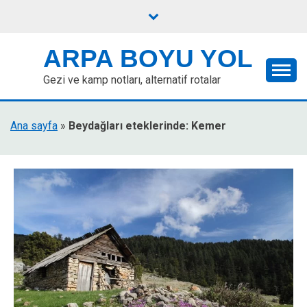
Skip
to
content
ARPA BOYU YOL
Gezi ve kamp notları, alternatif rotalar
Ana sayfa
»
Beydağları eteklerinde: Kemer