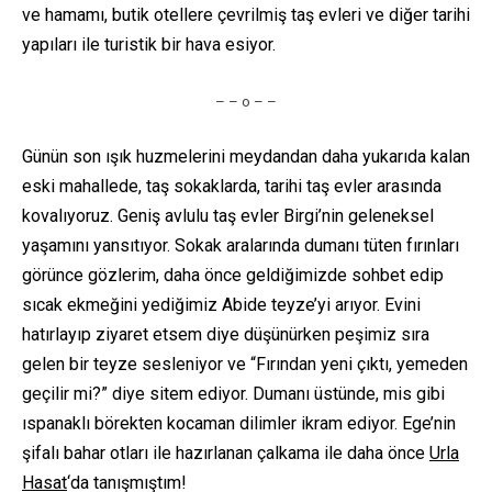
ve hamamı, butik otellere çevrilmiş taş evleri ve diğer tarihi
yapıları ile turistik bir hava esiyor.
– – o – –
Günün son ışık huzmelerini meydandan daha yukarıda kalan
eski mahallede, taş sokaklarda, tarihi taş evler arasında
kovalıyoruz. Geniş avlulu taş evler Birgi’nin geleneksel
yaşamını yansıtıyor. Sokak aralarında dumanı tüten fırınları
görünce gözlerim, daha önce geldiğimizde sohbet edip
sıcak ekmeğini yediğimiz Abide teyze’yi arıyor. Evini
hatırlayıp ziyaret etsem diye düşünürken peşimiz sıra
gelen bir teyze sesleniyor ve “Fırından yeni çıktı, yemeden
geçilir mi?” diye sitem ediyor. Dumanı üstünde, mis gibi
ıspanaklı börekten kocaman dilimler ikram ediyor. Ege’nin
şifalı bahar otları ile hazırlanan çalkama ile daha önce
Urla
Hasat
‘da tanışmıştım!