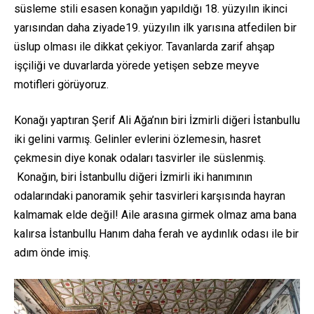
süsleme stili esasen konağın yapıldığı 18. yüzyılın ikinci
yarısından daha ziyade19. yüzyılın ilk yarısına atfedilen bir
üslup olması ile dikkat çekiyor. Tavanlarda zarif ahşap
işçiliği ve duvarlarda yörede yetişen sebze meyve
motifleri görüyoruz.
Konağı yaptıran Şerif Ali Ağa’nın biri İzmirli diğeri İstanbullu
iki gelini varmış. Gelinler evlerini özlemesin, hasret
çekmesin diye konak odaları tasvirler ile süslenmiş.
Konağın, biri İstanbullu diğeri İzmirli iki hanımının
odalarındaki panoramik şehir tasvirleri karşısında hayran
kalmamak elde değil! Aile arasına girmek olmaz ama bana
kalırsa İstanbullu Hanım daha ferah ve aydınlık odası ile bir
adım önde imiş.