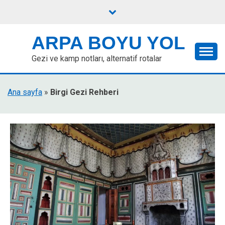
Skip
to
content
ARPA BOYU YOL
Gezi ve kamp notları, alternatif rotalar
Ana sayfa
»
Birgi Gezi Rehberi