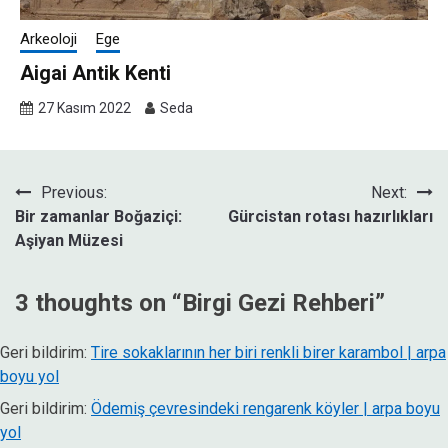
Arkeoloji
Ege
Aigai Antik Kenti
27 Kasım 2022
Seda
Yazı
Previous:
Next:
Bir zamanlar Boğaziçi:
Gürcistan rotası hazırlıkları
gezinmesi
Aşiyan Müzesi
3 thoughts on “
Birgi Gezi Rehberi
”
Geri bildirim:
Tire sokaklarının her biri renkli birer karambol | arpa
boyu yol
Geri bildirim:
Ödemiş çevresindeki rengarenk köyler | arpa boyu
yol