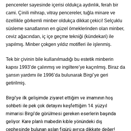
pencereler sayesinde içerisi oldukça aydınlık, ferah bir
cami. Çinili mihrap, vitray pencereler, tuğla minare ve
özellikle görkemli minber oldukça dikkat çekici! Selçuklu
süsleme sanatlarının en güzel örneklerinden olan minber,
ceviz ağacından, iç içe geçme tekniği (kündekari) ile
yapılmış. Minber çokgen yıldız motifleri ile işlenmiş.
Tek bir çivinin bile kullanılmadığı bu estetik minberin
kapısı 1993’de çalınmış ve ingiltere’ye kaçırılmış. Biraz da
şansın yardımı ile 1996’da bulunarak Birgi’ye geri
getirilmiş.
Birgi’ye ilk gelişimde ziyaret ettiğim ve imamının hoş
sohbeti ile pek çok detayını keşfettiğim 14. yüzyıl
mimarisi Birgi’de görülmesi gereken eserlerin başında
geliyor. Kare planlı mabedin kıble yönündeki dış
cephesinde bulunan aslan figürü ayrıca dikkate değer!