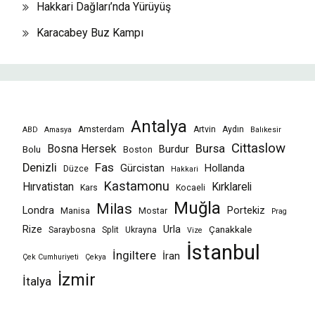
Hakkari Dağları’nda Yürüyüş
Karacabey Buz Kampı
Antalya
Amsterdam
Artvin
Aydın
ABD
Amasya
Balıkesir
Cittaslow
Bursa
Bosna Hersek
Burdur
Bolu
Boston
Fas
Denizli
Gürcistan
Hollanda
Düzce
Hakkari
Kastamonu
Hırvatistan
Kırklareli
Kars
Kocaeli
Muğla
Milas
Londra
Portekiz
Manisa
Mostar
Prag
Rize
Urla
Çanakkale
Saraybosna
Split
Ukrayna
Vize
İstanbul
İngiltere
İran
Çek Cumhuriyeti
Çekya
İzmir
İtalya