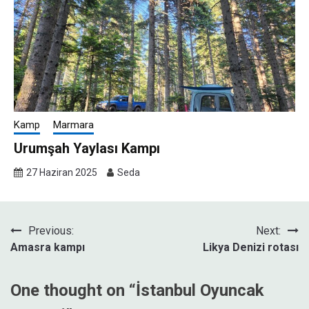
Kamp
Marmara
Urumşah Yaylası Kampı
27 Haziran 2025
Seda
Yazı
Previous:
Next:
Amasra kampı
Likya Denizi rotası
gezinmesi
One thought on “
İstanbul Oyuncak