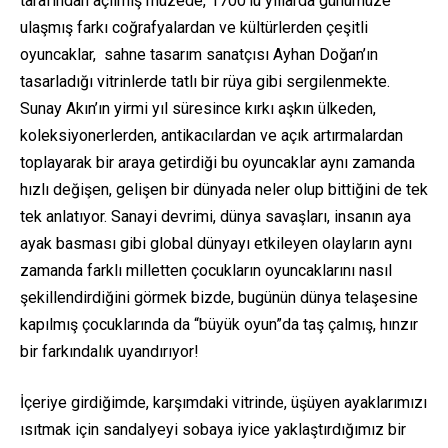
tarafından açılmış müzede, 1700’lü yıllarda günümüze
ulaşmış farkı coğrafyalardan ve kültürlerden çeşitli
oyuncaklar, sahne tasarım sanatçısı Ayhan Doğan’ın
tasarladığı vitrinlerde tatlı bir rüya gibi sergilenmekte.
Sunay Akın’ın yirmi yıl süresince kırkı aşkın ülkeden,
koleksiyonerlerden, antikacılardan ve açık artırmalardan
toplayarak bir araya getirdiği bu oyuncaklar aynı zamanda
hızlı değişen, gelişen bir dünyada neler olup bittiğini de tek
tek anlatıyor. Sanayi devrimi, dünya savaşları, insanın aya
ayak basması gibi global dünyayı etkileyen olayların aynı
zamanda farklı milletten çocukların oyuncaklarını nasıl
şekillendirdiğini görmek bizde, bugünün dünya telaşesine
kapılmış çocuklarında da “büyük oyun”da taş çalmış, hınzır
bir farkındalık uyandırıyor!
İçeriye girdiğimde, karşımdaki vitrinde, üşüyen ayaklarımızı
ısıtmak için sandalyeyi sobaya iyice yaklaştırdığımız bir