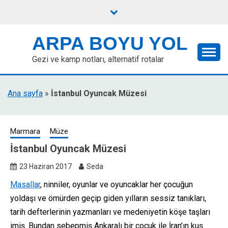
Skip
to
content
ARPA BOYU YOL
Gezi ve kamp notları, alternatif rotalar
Ana sayfa
»
İstanbul Oyuncak Müzesi
Marmara
Müze
İstanbul Oyuncak Müzesi
23 Haziran 2017
Seda
Masallar
, ninniler, oyunlar ve oyuncaklar her çocuğun
yoldaşı ve ömürden geçip giden yılların sessiz tanıkları,
tarih defterlerinin yazmanları ve medeniyetin köşe taşları
imiş. Bundan sebepmiş Ankaralı bir çocuk ile İran’ın kuş