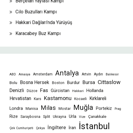
Berçelan Yaylası Kampı
Cilo Buzulları Kampı
Hakkari Dağları’nda Yürüyüş
Karacabey Buz Kampı
Antalya
Amsterdam
Artvin
Aydın
ABD
Amasya
Balıkesir
Cittaslow
Bursa
Bosna Hersek
Burdur
Bolu
Boston
Fas
Denizli
Gürcistan
Hollanda
Düzce
Hakkari
Kastamonu
Hırvatistan
Kırklareli
Kars
Kocaeli
Muğla
Milas
Londra
Portekiz
Manisa
Mostar
Prag
Rize
Urla
Çanakkale
Saraybosna
Split
Ukrayna
Vize
İstanbul
İngiltere
İran
Çek Cumhuriyeti
Çekya