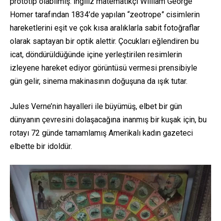
prototip olabilmiş. İngiliz matematikçi William George
Homer tarafından 1834’de yapılan “zeotrope” cisimlerin
hareketlerini eşit ve çok kısa aralıklarla sabit fotoğraflar
olarak saptayan bir optik alettir. Çocukları eğlendiren bu
icat, döndürüldüğünde içine yerleştirilen resimlerin
izleyene hareket ediyor görüntüsü vermesi prensibiyle
gün gelir, sinema makinasının doğuşuna da ışık tutar.
Jules Verne’nin hayalleri ile büyümüş, elbet bir gün
dünyanın çevresini dolaşacağına inanmış bir kuşak için, bu
rotayı 72 günde tamamlamış Amerikalı kadın gazeteci
elbette bir idoldür.