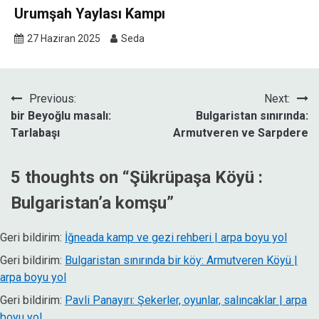
Urumşah Yaylası Kampı
27 Haziran 2025
Seda
Yazı
Previous:
Next:
bir Beyoğlu masalı:
Bulgaristan sınırında:
gezinmesi
Tarlabaşı
Armutveren ve Sarpdere
5 thoughts on “
Şükrüpaşa Köyü :
Bulgaristan’a komşu
”
Geri bildirim:
İğneada kamp ve gezi rehberi | arpa boyu yol
Geri bildirim:
Bulgaristan sınırında bir köy: Armutveren Köyü |
arpa boyu yol
Geri bildirim:
Pavli Panayırı: Şekerler, oyunlar, salıncaklar | arpa
boyu yol