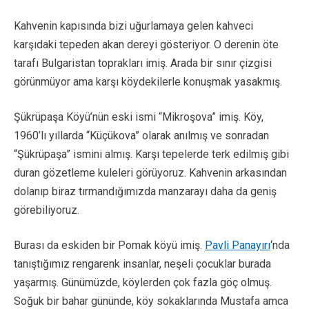
Kahvenin kapısında bizi uğurlamaya gelen kahveci
karşıdaki tepeden akan dereyi gösteriyor. O derenin öte
tarafı Bulgaristan toprakları imiş. Arada bir sınır çizgisi
görünmüyor ama karşı köydekilerle konuşmak yasakmış.
Şükrüpaşa Köyü’nün eski ismi “Mikroşova” imiş. Köy,
1960’lı yıllarda “Küçükova” olarak anılmış ve sonradan
“Şükrüpaşa” ismini almış. Karşı tepelerde terk edilmiş gibi
duran gözetleme kuleleri görüyoruz. Kahvenin arkasından
dolanıp biraz tırmandığımızda manzarayı daha da geniş
görebiliyoruz.
Burası da eskiden bir Pomak köyü imiş.
Pavli Panayırı
‘nda
tanıştığımız rengarenk insanlar, neşeli çocuklar burada
yaşarmış. Günümüzde, köylerden çok fazla göç olmuş.
Soğuk bir bahar gününde, köy sokaklarında Mustafa amca