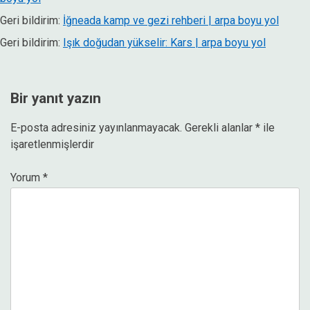
Geri bildirim:
İğneada kamp ve gezi rehberi | arpa boyu yol
Geri bildirim:
Işık doğudan yükselir: Kars | arpa boyu yol
Bir yanıt yazın
E-posta adresiniz yayınlanmayacak.
Gerekli alanlar
*
ile
işaretlenmişlerdir
Yorum
*