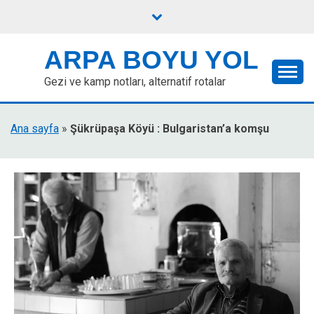
Skip
to
content
ARPA BOYU YOL
Gezi ve kamp notları, alternatif rotalar
Ana sayfa
»
Şükrüpaşa Köyü : Bulgaristan’a komşu