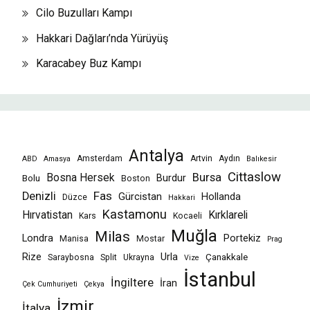
Cilo Buzulları Kampı
Hakkari Dağları’nda Yürüyüş
Karacabey Buz Kampı
Antalya
Amsterdam
Artvin
Aydın
ABD
Amasya
Balıkesir
Cittaslow
Bursa
Bosna Hersek
Burdur
Bolu
Boston
Fas
Denizli
Gürcistan
Hollanda
Düzce
Hakkari
Kastamonu
Hırvatistan
Kırklareli
Kars
Kocaeli
Muğla
Milas
Londra
Portekiz
Manisa
Mostar
Prag
Rize
Urla
Çanakkale
Saraybosna
Split
Ukrayna
Vize
İstanbul
İngiltere
İran
Çek Cumhuriyeti
Çekya
İzmir
İtalya