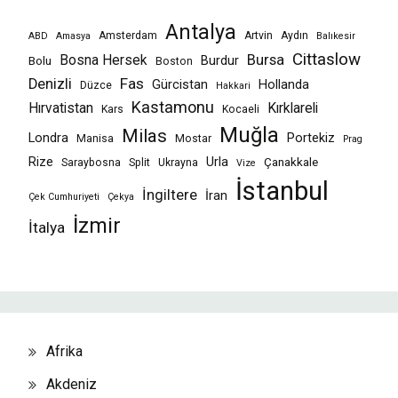
Antalya
Amsterdam
Artvin
Aydın
ABD
Amasya
Balıkesir
Cittaslow
Bursa
Bosna Hersek
Burdur
Bolu
Boston
Fas
Denizli
Gürcistan
Hollanda
Düzce
Hakkari
Kastamonu
Hırvatistan
Kırklareli
Kars
Kocaeli
Muğla
Milas
Londra
Portekiz
Manisa
Mostar
Prag
Rize
Urla
Çanakkale
Saraybosna
Split
Ukrayna
Vize
İstanbul
İngiltere
İran
Çek Cumhuriyeti
Çekya
İzmir
İtalya
Afrika
Akdeniz