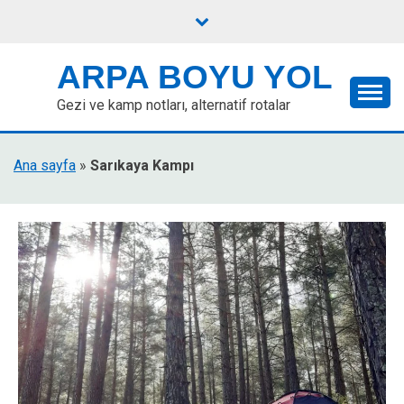
Skip
to
content
ARPA BOYU YOL
Gezi ve kamp notları, alternatif rotalar
Ana sayfa
»
Sarıkaya Kampı