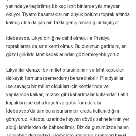
yanında yerleştirilmiş bir kaç lahit binlerce yıla meydan
okuyor. Tiyatro basamaklarının büyük bölümü toprak altında
kalmış olsa da çapının fazla geniş olmadığı anlaşılıyor.
İdebessos, Likya birliğine dahil olmak ile Pisidya
topraklarına da sınır kenti olmuş. Bu durumun getirisini, en
güzel şekilde lahit kapaklarından gözlemleyebiliyoruz.
Likyalılar denizci bir millet olarak bilinir ve lahit kapakları
da kayık formuna (semerdam) benzetilebilir. Pisidyalılar
ise savaşçı bir millet oldukları için kentlerinde ve
yapılarında kalkan, mızrak gibi kabartmalar kullanırlar. Lahit
kapakları ise daha köşeli ve gotik formda olur.
İdebessos’da tüm bu unsurların bir arada kullanıldığını
görüyoruz. Kitapta, üzerinde hayvan dövüş sahnelerinin yer
aldığı lahitlerden de bahsedilmiş. Biz de günümüzde halen
seçilebilir durumdaki işlemelere arıyor ve sahneleri hayal