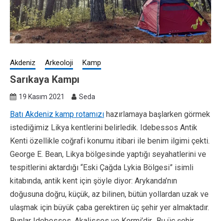
Akdeniz
Arkeoloji
Kamp
Sarıkaya Kampı
19 Kasım 2021
Seda
Batı Akdeniz kamp rotamızı
hazırlamaya başlarken görmek
istediğimiz Likya kentlerini belirledik. Idebessos Antik
Kenti özellikle coğrafi konumu itibari ile benim ilgimi çekti.
George E. Bean, Likya bölgesinde yaptığı seyahatlerini ve
tespitlerini aktardığı “Eski Çağda Lykia Bölgesi” isimli
kitabında, antik kent için şöyle diyor: Arykanda’nın
doğusuna doğru, küçük, az bilinen, bütün yollardan uzak ve
ulaşmak için büyük çaba gerektiren üç şehir yer almaktadır.
Bunlar Idebessos, Akalissos ve Kormi’dir…Bu üç şehir