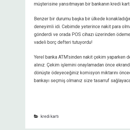
müşterisine yansıtmayan bir bankanın kredi kartı
Benzer bir durumu başka bir ülkede konakladığı
deneyimli idi. Cebimde yeterince nakit para olm
gönderdi ve orada POS cihazı üzerinden ödeme ya
vadeli borç defteri tutuyordu!
Yerel banka ATM’sinden nakit çekim yaparken de 
alınız. Çekim işlemini onaylamadan önce ekranda
dönüşte ödeyeceğiniz komisyon miktarını önceden
bankayı seçmiş olmanız size tasarruf sağlayacak
parasız
kredi kartı