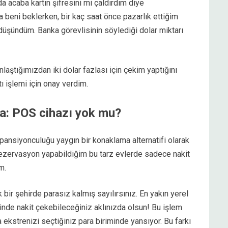
a acaba kartın şifresini mi çaldırdım diye
a beni beklerken, bir kaç saat önce pazarlık ettiğim
düşündüm. Banka görevlisinin söylediği dolar miktarı
laştığımızdan iki dolar fazlası için çekim yaptığını
tı işlemi için onay verdim.
nda: POS cihazı yok mu?
v pansiyonculuğu yaygın bir konaklama alternatifi olarak
rezervasyon yapabildiğim bu tarz evlerde sadece nakit
m.
 bir şehirde parasız kalmış sayılırsınız. En yakın yerel
minde nakit çekebileceğiniz aklınızda olsun! Bu işlem
a ekstrenizi seçtiğiniz para biriminde yansıyor. Bu farkı