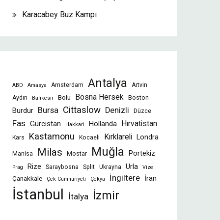
Karacabey Buz Kampı
Antalya
Amsterdam
Artvin
ABD
Amasya
Bosna Hersek
Bolu
Aydın
Boston
Balıkesir
Cittaslow
Bursa
Denizli
Burdur
Düzce
Fas
Gürcistan
Hollanda
Hırvatistan
Hakkari
Kastamonu
Kırklareli
Londra
Kars
Kocaeli
Muğla
Milas
Portekiz
Manisa
Mostar
Rize
Urla
Saraybosna
Split
Ukrayna
Prag
Vize
İngiltere
İran
Çanakkale
Çek Cumhuriyeti
Çekya
İstanbul
İzmir
İtalya