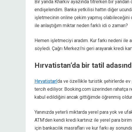
Bir yanda Kharkiv ayazında titrerken bir yandan d
endişelendim. Banka yetkilisi hattın diğer ucund
işletmecinin online çekim yapmış olabileceğini 
ile anlaştığım miktar neden farklı idi o zaman?
Hemen işletmeciyi aradım. Kur farkı nedeni ile an
söyledi. Çağrı Merkezi’ni geri arayarak kredi kar
Hırvatistan’da bir tatil adası
Hırvatistan’
da ve özellikle turistik şehirlerde e
tercih ediliyor. Booking.com üzerinden rahatça 
kabul edildiğini ancak gittiğimde öğrenmiş oldu
Yanınızda yeterli miktarda yerel para yok ve ufak
ATM’den kendi kredi kartınız ile yerel para biri
için bankacılık masrafları ve kur farkı ay sonund