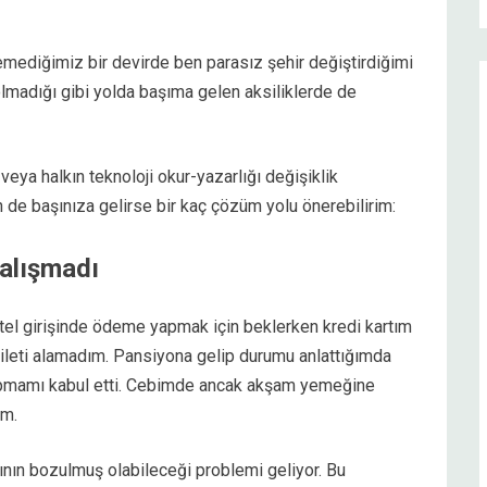
demediğimiz bir devirde ben parasız şehir değiştirdiğimi
olmadığı gibi yolda başıma gelen aksiliklerde de
veya halkın teknoloji okur-yazarlığı değişiklik
n de başınıza gelirse bir kaç çözüm yolu önerebilirim:
çalışmadı
otel girişinde ödeme yapmak için beklerken kredi kartım
 bileti alamadım. Pansiyona gelip durumu anlattığımda
apmamı kabul etti. Cebimde ancak akşam yemeğine
um.
nının bozulmuş olabileceği problemi geliyor. Bu