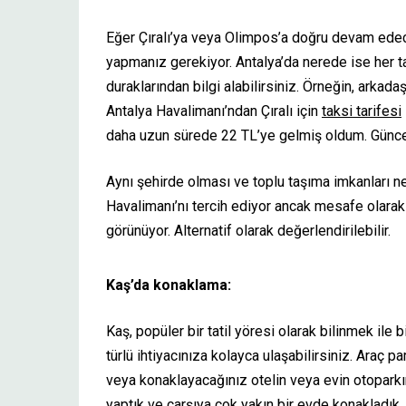
Eğer Çıralı’ya veya Olimpos’a doğru devam ede
yapmanız gerekiyor. Antalya’da nerede ise her ta
duraklarından bilgi alabilirsiniz. Örneğin, arkad
Antalya Havalimanı’ndan Çıralı için
taksi tarifesi
daha uzun sürede 22 TL’ye gelmiş oldum. Güncel 
Aynı şehirde olması ve toplu taşıma imkanları ne
Havalimanı’nı tercih ediyor ancak mesafe olara
görünüyor. Alternatif olarak değerlendirilebilir.
Kaş’da konaklama:
Kaş, popüler bir tatil yöresi olarak bilinmek ile b
türlü ihtiyacınıza kolayca ulaşabilirsiniz. Araç 
veya konaklayacağınız otelin veya evin otoparkın
yaptık ve çarşıya çok yakın bir evde konakladık