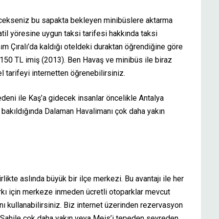
cekseniz bu sapakta bekleyen minibüslere aktarma
til yöresine uygun taksi tarifesi hakkında taksi
aşım Çıralı’da kaldığı oteldeki duraktan öğrendiğine göre
150 TL imiş (2013). Ben Havaş ve minibüs ile biraz
tarifeyi internetten öğrenebilirsiniz.
deni ile Kaş’a gidecek insanlar öncelikle Antalya
k bakıldığında Dalaman Havalimanı çok daha yakın
irlikte aslında büyük bir ilçe merkezi. Bu avantajı ile her
parkı için merkeze inmeden ücretli otoparklar mevcut
ı kullanabilirsiniz. Biz internet üzerinden rezervasyon
. Sahile çok daha yakın veya Meis’i tepeden seyreden