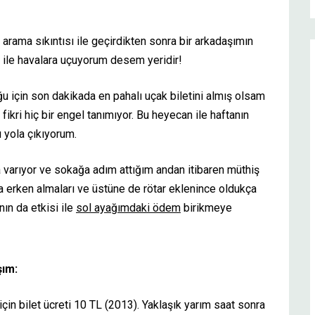
v arama sıkıntısı ile geçirdikten sonra bir arkadaşımın
i ile havalara uçuyorum desem yeridir!
 için son dakikada en pahalı uçak biletini almış olsam
ikri hiç bir engel tanımıyor. Bu heyecan ile haftanın
yola çıkıyorum.
varıyor ve sokağa adım attığım andan itibaren müthiş
a erken almaları ve üstüne de rötar eklenince oldukça
ın da etkisi ile
sol ayağımdaki ödem
birikmeye
şım:
in bilet ücreti 10 TL (2013). Yaklaşık yarım saat sonra