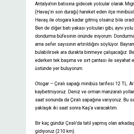
Antalya’nın batısına gidecek yolcular olarak Mi
(Havaş’ın son durağı) hareket eden ilçe minibüsl
Havaş ile otogara kadar gitmiş olsanız bile orad
Ben de diğer batı yakası yolcuları gibi, aynı yo
dondurma büfesinin önünde iniyorum. Dondurmacı
ama sefer sayısının artırıldığını söylüyor. Bayram
bulabilirsek ara durakta binmeye çalışacağız. 
ederken tek başıma ve sırt çantası ile seyahat e
üstünde yer buluyorum.
Otogar – Çıralı sapağı minibüs tarifesi 12 TL. A
kaybetmiyoruz. Deniz ve orman manzaralı yollar
saat sonunda da Çıralı sapağına varıyoruz. Bu s
yaklaşık iki saat sonra Kaş’a varacaktım.
Bir kaç gündür Çıralı’da tatil yapmış olan arkada
gidiyoruz (210 km).