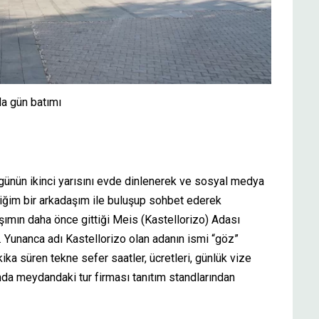
a gün batımı
 günün ikinci yarısını evde dinlenerek ve sosyal medya
iğim bir arkadaşım ile buluşup sohbet ederek
şımın daha önce gittiği Meis (Kastellorizo) Adası
m. Yunanca adı Kastellorizo olan adanın ismi “göz”
ika süren tekne sefer saatler, ücretleri, günlük vize
kında meydandaki tur firması tanıtım standlarından