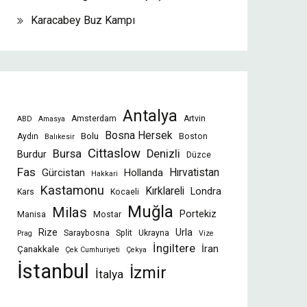
Karacabey Buz Kampı
Antalya
Amsterdam
Artvin
ABD
Amasya
Bosna Hersek
Bolu
Aydın
Boston
Balıkesir
Cittaslow
Bursa
Denizli
Burdur
Düzce
Fas
Gürcistan
Hollanda
Hırvatistan
Hakkari
Kastamonu
Kırklareli
Londra
Kars
Kocaeli
Muğla
Milas
Portekiz
Manisa
Mostar
Rize
Urla
Saraybosna
Split
Ukrayna
Prag
Vize
İngiltere
İran
Çanakkale
Çek Cumhuriyeti
Çekya
İstanbul
İzmir
İtalya