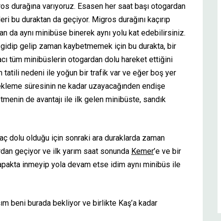
gros durağına varıyoruz. Esasen her saat başı otogardan
eri bu duraktan da geçiyor. Migros durağını kaçırıp
an da aynı minibüse binerek aynı yolu kat edebilirsiniz.
lu gidip gelip zaman kaybetmemek için bu durakta, bir
 tüm minibüslerin otogardan dolu hareket ettiğini
 tatili nedeni ile yoğun bir trafik var ve eğer boş yer
Bekleme süresinin ne kadar uzayacağınden endişe
tmenin de avantajı ile ilk gelen minibüste, sandık
raç dolu olduğu için sonraki ara duraklarda zaman
dan geçiyor ve ilk yarım saat sonunda
Kemer
’e ve bir
apakta inmeyip yola devam etse idim aynı minibüs ile
şım beni burada bekliyor ve birlikte Kaş’a kadar