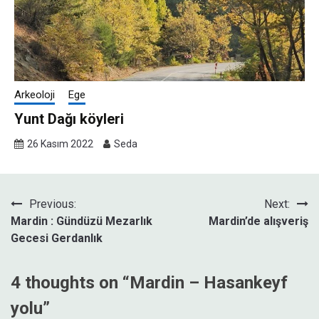
Arkeoloji
Ege
Yunt Dağı köyleri
26 Kasım 2022
Seda
Yazı
Previous:
Next:
Mardin : Gündüzü Mezarlık
Mardin’de alışveriş
gezinmesi
Gecesi Gerdanlık
4 thoughts on “
Mardin – Hasankeyf
yolu
”