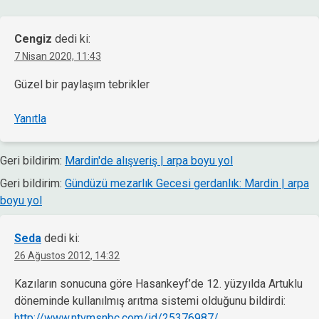
Cengiz
dedi ki:
7 Nisan 2020, 11:43
Güzel bir paylaşım tebrikler
Yanıtla
Geri bildirim:
Mardin'de alışveriş | arpa boyu yol
Geri bildirim:
Gündüzü mezarlık Gecesi gerdanlık: Mardin | arpa
boyu yol
Seda
dedi ki:
26 Ağustos 2012, 14:32
Kazıların sonucuna göre Hasankeyf’de 12. yüzyılda Artuklu
döneminde kullanılmış arıtma sistemi olduğunu bildirdi:
http://www.ntvmsnbc.com/id/25376987/