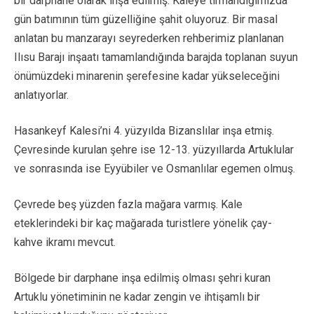
bir darphane olarak inşa edilmiş. Kaleye tırmandığımızda
gün batımının tüm güzelliğine şahit oluyoruz. Bir masal
anlatan bu manzarayı seyrederken rehberimiz planlanan
Ilısu Barajı inşaatı tamamlandığında barajda toplanan suyun
önümüzdeki minarenin şerefesine kadar yükseleceğini
anlatıyorlar.
Hasankeyf Kalesi’ni 4. yüzyılda Bizanslılar inşa etmiş.
Çevresinde kurulan şehre ise 12-13. yüzyıllarda Artuklular
ve sonrasında ise Eyyübiler ve Osmanlılar egemen olmuş.
Çevrede beş yüzden fazla mağara varmış. Kale
eteklerindeki bir kaç mağarada turistlere yönelik çay-
kahve ikramı mevcut.
Bölgede bir darphane inşa edilmiş olması şehri kuran
Artuklu yönetiminin ne kadar zengin ve ihtişamlı bir