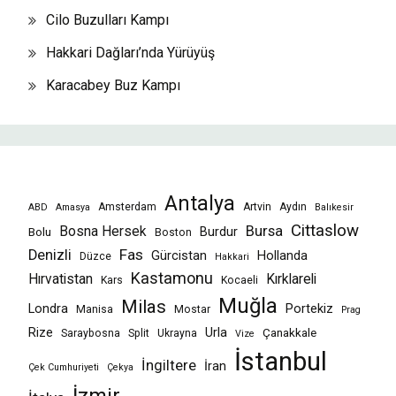
Cilo Buzulları Kampı
Hakkari Dağları’nda Yürüyüş
Karacabey Buz Kampı
Antalya
Amsterdam
Artvin
Aydın
ABD
Amasya
Balıkesir
Cittaslow
Bursa
Bosna Hersek
Burdur
Bolu
Boston
Fas
Denizli
Gürcistan
Hollanda
Düzce
Hakkari
Kastamonu
Hırvatistan
Kırklareli
Kars
Kocaeli
Muğla
Milas
Londra
Portekiz
Manisa
Mostar
Prag
Rize
Urla
Çanakkale
Saraybosna
Split
Ukrayna
Vize
İstanbul
İngiltere
İran
Çek Cumhuriyeti
Çekya