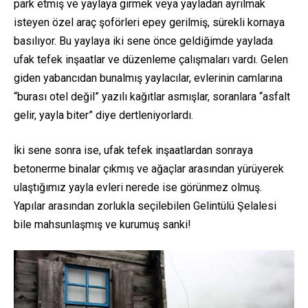
park etmiş ve yaylaya girmek veya yayladan ayrılmak
isteyen özel araç şoförleri epey gerilmiş, sürekli kornaya
basılıyor. Bu yaylaya iki sene önce geldiğimde yaylada
ufak tefek inşaatlar ve düzenleme çalışmaları vardı. Gelen
giden yabancıdan bunalmış yaylacılar, evlerinin camlarına
“burası otel değil” yazılı kağıtlar asmışlar, soranlara “asfalt
gelir, yayla biter” diye dertleniyorlardı.
İki sene sonra ise, ufak tefek inşaatlardan sonraya
betonerme binalar çıkmış ve ağaçlar arasından yürüyerek
ulaştığımız yayla evleri nerede ise görünmez olmuş.
Yapılar arasından
zorlukla seçilebilen Gelintülü Şelalesi
bile mahsunlaşmış ve kurumuş sanki!