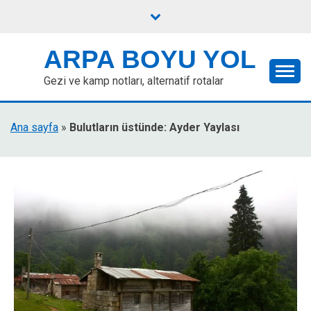
Skip
to
content
ARPA BOYU YOL
Gezi ve kamp notları, alternatif rotalar
Ana sayfa
»
Bulutların üstünde: Ayder Yaylası