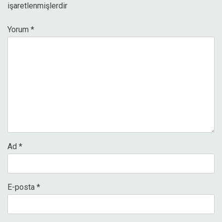
işaretlenmişlerdir
Yorum
*
Ad
*
E-posta
*