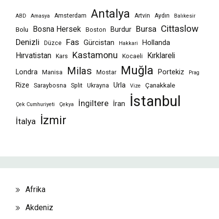
Antalya
Amsterdam
Artvin
Aydın
ABD
Amasya
Balıkesir
Cittaslow
Bursa
Bosna Hersek
Burdur
Bolu
Boston
Fas
Denizli
Gürcistan
Hollanda
Düzce
Hakkari
Kastamonu
Hırvatistan
Kırklareli
Kars
Kocaeli
Muğla
Milas
Londra
Portekiz
Manisa
Mostar
Prag
Rize
Urla
Çanakkale
Saraybosna
Split
Ukrayna
Vize
İstanbul
İngiltere
İran
Çek Cumhuriyeti
Çekya
İzmir
İtalya
Afrika
Akdeniz