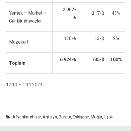
2.982-
Yemek – Market –
317-$
43%
₺
Günlük ihtiyaçlar
120-₺
13-$
2%
Müzekart
6.924-₺
735-$
100%
Toplam
17.10 – 1.11.2021
Afyonkarahisar
,
Antalya
,
Burdur
,
Eskişehir
,
Muğla
,
Uşak