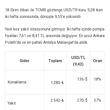
18 Ekim itibari ile TCMB gösterge USD/TR kuru: 9,28 iken
iki hafta sonrasında, dönüşte 9,55’e yükseldi.
Yedi kez yakıt istasyonuna gitmişiz. İki hafta içinde pompa
fiyatları 7,61 ve 8,41 TL arasında değişiyor. En ucuz Ankara
Polatlı’da ve en pahalı Antalya Manavgat’da aldık.
USD/TL
Gider
Toplam
Oran
(9,42)
136-$
18%
Konaklama
1.280-₺
2.542-₺
270-$
37%
Yakıt