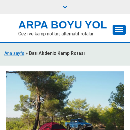
Skip
to
content
ARPA BOYU YOL
Gezi ve kamp notları, alternatif rotalar
Ana sayfa
»
Batı Akdeniz Kamp Rotası