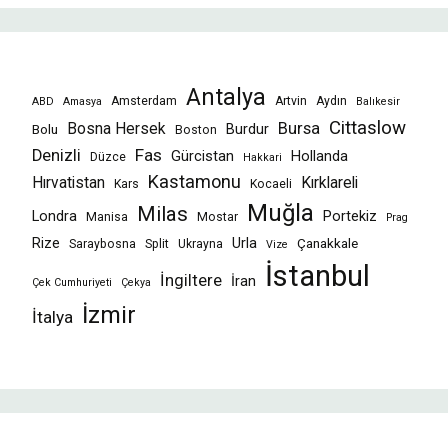
Antalya
Amsterdam
Artvin
Aydın
ABD
Amasya
Balıkesir
Cittaslow
Bursa
Bosna Hersek
Burdur
Bolu
Boston
Fas
Denizli
Gürcistan
Hollanda
Düzce
Hakkari
Kastamonu
Hırvatistan
Kırklareli
Kars
Kocaeli
Muğla
Milas
Londra
Portekiz
Manisa
Mostar
Prag
Rize
Urla
Çanakkale
Saraybosna
Split
Ukrayna
Vize
İstanbul
İngiltere
İran
Çek Cumhuriyeti
Çekya
İzmir
İtalya